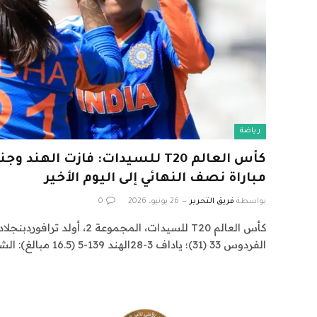
رياضة
كأس العالم T20 للسيدات: فازت الهن
مباراة نصف النهائي إلى اليوم الأخير
بواسطة
فريق التحرير
26 يونيو، 2026
0
الفردوس 33 (31)؛ ياداف 3-28الهند 139-5 (16.5 مبالغ): الشفالي…