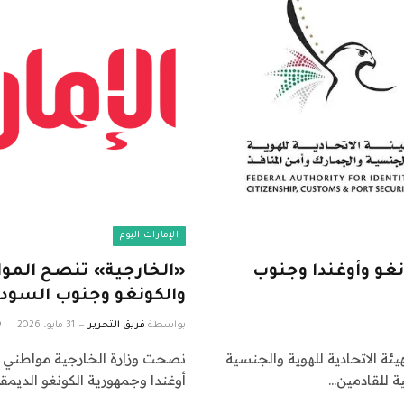
الإمارات اليوم
نغو وأوغندا وجنوب
«الخارجية» تنصح الموا
والكونغو وجنوب السود
بواسطة
فريق التحرير
31 مايو، 2026
هيئة الاتحادية للهوية والجنسية
نصحت وزارة الخارجية مواطني ال
ة للقادمين…
أوغندا وجمهورية الكونغو الديم