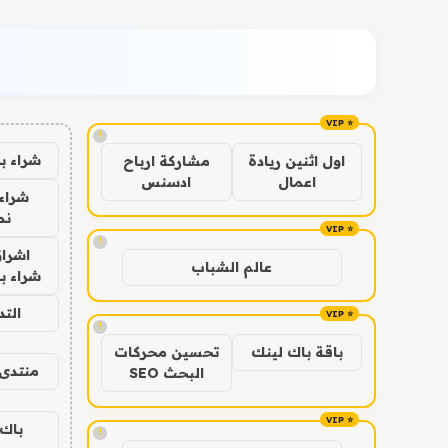
!
شراء ب
اول اثنين ريادة
مشاركة ارباح
اعمال
ادسنس
شراء 
نص
!
اشراق
عالم الشباب
شراء با
الت
!
باقة باك لينك
تحسين محركات
منتدى 
البحث SEO
باك 
!