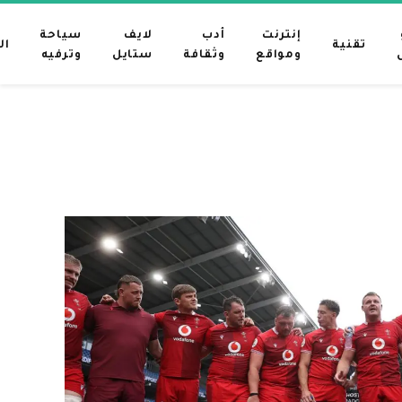
إنترنت
أدب
لايف
سياحة
تقنية
ال
ومواقع
وثقافة
ستايل
وترفيه