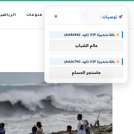
عناوين
منوعات
الرياضية
×
توصيات :
رئيسية
باقة متميزة VIP (كود: AA86842):
»
الرئيسية
وجنوب
عالم الشباب
وجنوب
باقة متميزة VIP (كود: AA26790):
ماسنجر المسلم