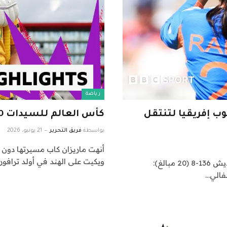
رياضة
د وجنوب إفريقيا لتنتقل
كأس العالم للسيدات T20: أبرز أحداث مباراة الهند وجنوب أفريقيا
بواسطة
فريق التحرير
21 يونيو، 2026
ويكيت على الهند في أولد ترافور
كأس العالم T20 للسيدات، المجموعة 2، أولد ترافوردبنجلاديش 136-8 (20 مبالغ):