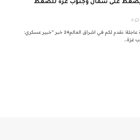
ل يضغط على شمال وجنوب غزة للضغط
0
اشراق العالم 24 متابعات عالمية عاجلة: نقدم لكم في اشراق العالم24 خبر “خبير عسكري:
ب غزة…