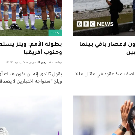
رياضة
 لإعصار بافي بينما
بطولة الأمم: ويلز يست
وجنوب أفريقيا
بواسطة
فريق التحرير
5 يوليو، 2026
واصف منذ عقود في مقتل ما لا
يقول تاندي إنه لن يكون هناك 
ويلز: “سنواجه اختبارين لا يصدق