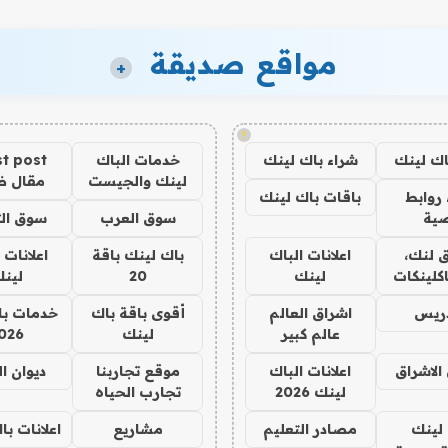
مواقع صديقة
+
!
اك لينك
شراء باك لينك
خدمات الباك
t post
لينك والجيست
مقال 
روابط
باقات باك لينك
ية
سوق العرب
سوق الت
 لنك،
اعلانات الباك
باك لينك باقة
اعلانات 
كلينكات
لينك
20
لين
دريس
اشراق العالم
أقوى باقة باك
خدمات با
عالم كبير
لينك
026
الاشراق
اعلانات الباك
موقع تجاربنا
ديوان ا
لينك 2026
تجارب الحياه
لينك
مصادر التعليم
مشاريع
اعلانات ب