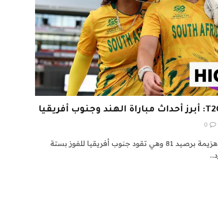
0
أنهت ماريزان كاب مسيرتها دون هزيمة برصيد 81 وهي تقود جنوب أفريقيا للفوز بستة
د…