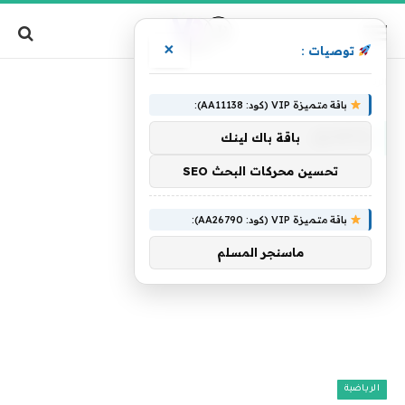
×
توصيات :
»
الرئيسية
والفارق
باقة متميزة VIP (كود: AA11138):
والفارق
باقة باك لينك
تحسين محركات البحث SEO
باقة متميزة VIP (كود: AA26790):
ماسنجر المسلم
الرياضية