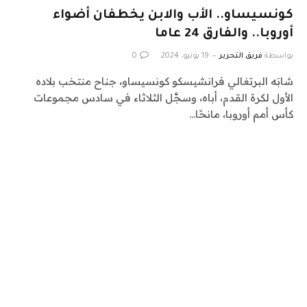
كونسيساو.. الأب والابن يخطفان أضواء
أوروبا.. والفارق 24 عاما
بواسطة
فريق التحرير
19 يونيو، 2024
0
شابَه البرتغالي فرانشيسكو كونسيساو، جناح منتخب بلاده
الأول لكرة القدم، أباه، وسجَّل الثلاثاء في سادس مجموعات
كأس أمم أوروبا، مانحًا…