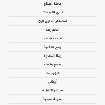
مجلة الابداع
نادي الترددات
استشارات اون لاين
المعارف
هيدب فيديو
رمح التقنية
رذاذ التجارة
طعم وكيف
شهود نت
أركاني
مباشر التقنية
مدونة صحبة