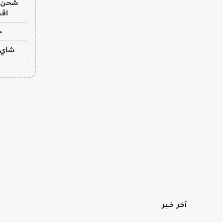
شحن يل
اق
ح
شاي 
آخر خبر