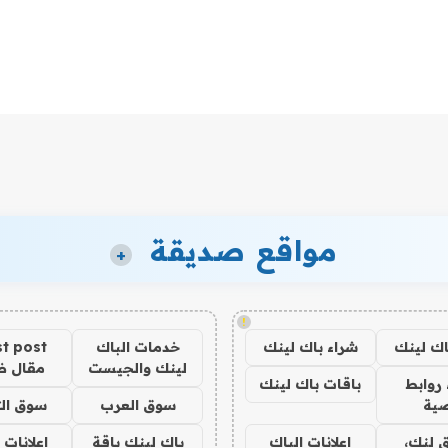
مواقع صديقة
+
!
اك لينك
شراء باك لينك
خدمات الباك
t post
لينك والجيست
مقال 
روابط
باقات باك لينك
ية
سوق العرب
سوق الت
 لنك،
اعلانات الباك
باك لينك باقة
اعلانات 