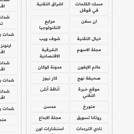
مسك الكلمات
اشراق التقنية
اق
في قوقل
شدات
ان سفن
مرابع
تم
التكنولوجيا
شدات بب
خيال التقنية
شوف ويب
ايتونز
مجلة الاسهم
الشرقية
اق
الاقتصادية
شدات
عالم الايفون
مدونة كوكان
اق
صحيفة نهج
كار نيوز
شدات بب
موقع خبرة
أناقة أنثى
شدات
التقني
اق
متورخ
مدسن
شدات بب
روتانا تسويق
مجلة الابداع
متجر 
نادي الترددات
استشارات اون