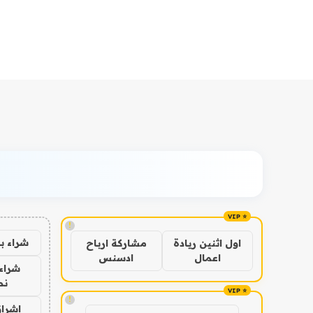
!
شراء ب
اول اثنين ريادة
مشاركة ارباح
اعمال
ادسنس
شراء 
نص
!
اشراق