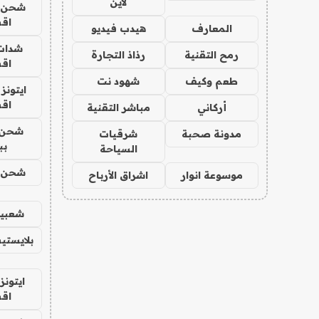
لاين
شحن يل
اق
المعارف
هيدب فيديو
شدات
رمح التقنية
رذاذ التجارة
اق
طعم وكيف
شهود نت
ايتونز
اق
أركاني
مباشر التقنية
شحن 
مدونة صحبة
شرقيات
بب
السياحة
شحن يل
موسوعة انوار
اشراق الأرباح
شعبية
بلايستي
ايتونز
اق