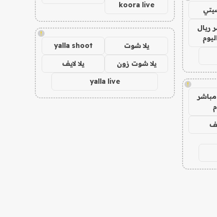
koora live
يتي
 ريال
!
ليوم
يلا شوت
yalla shoot
يلا شوت زون
يلا لايف
yalla live
!
مباشر
م
يف