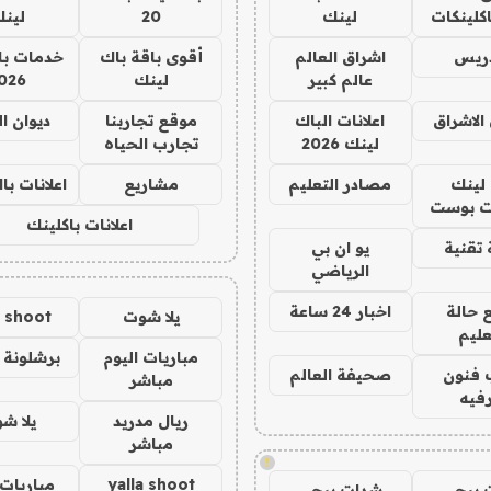
كلينكات
لينك
20
لين
دريس
اشراق العالم
أقوى باقة باك
خدمات با
عالم كبير
لينك
026
الاشراق
اعلانات الباك
موقع تجاربنا
ديوان ا
لينك 2026
تجارب الحياه
لينك
مصادر التعليم
مشاريع
اعلانات ب
 بوست
اعلانات باكلينك
تقنية
يو ان بي
الرياضي
 حالة
اخبار 24 ساعة
يلا شوت
a shoot
عليم
مباريات اليوم
برشلونة 
 فنون
صحيفة العالم
مباشر
فيه
ريال مدريد
يلا ش
مباشر
!
yalla shoot
مباريات 
 ببجي
شدات ببجي