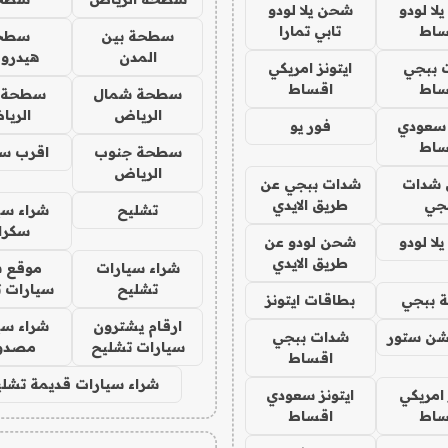
ا لودو
شحن يلا لودو
ساط
تابي تمارا
سطحة بين
سطح
المدن
هيدرو
 ببجي
ايتونز امريكي
ساط
اقساط
سطحة شمال
سطحة 
الرياض
الري
 سعودي
فور يو
ساط
سطحة جنوب
اقرب س
الرياض
شدات
شدات ببجي عن
جي
طريق الايدي
تشليح
شراء سي
سكرا
ا لودو
شحن لودو عن
طريق الايدي
شراء سيارات
موقع ش
تشليح
سيارات 
 ببجي
بطاقات ايتونز
ارقام يشترون
شراء سي
شن ستور
شدات ببجي
سيارات تشليح
مصدو
اقساط
شراء سيارات قديمة تشلي
 امريكي
ايتونز سعودي
ساط
اقساط