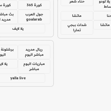
ا لودو
حناء شعر
كورة 365
كورة س
ساط
جول العرب
بث مباشر
نا
ماتشا
goalarab
مدريد ا
ماتشا
شدات ببجي
يلا لايف
تمارا
ريال مدريد
برشلونة 
مباشر اليوم
اليو
مباريات اليوم
يلا لا
مباشر
yalla live