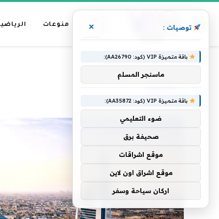
عناوين
منوعات
الرياضية
×
توصيات :
رئيسية
باقة متميزة VIP (كود: AA26790):
»
الرئيسية
والرياح
ماسنجر المسلم
والرياح
باقة متميزة VIP (كود: AA35872):
ضوء التعليمي
صحيفة برق
موقع اشراقات
موقع اشراق اون لاين
اركان سياحة وسفر