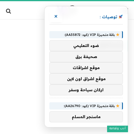
×
توصيات :
»
الرئيسية
واستنفع
باقة متميزة VIP (كود: AA35872):
واستنفع
ضوء التعليمي
صحيفة برق
موقع اشراقات
موقع اشراق اون لاين
اركان سياحة وسفر
باقة متميزة VIP (كود: AA26790):
ماسنجر المسلم
أدب وثقافة