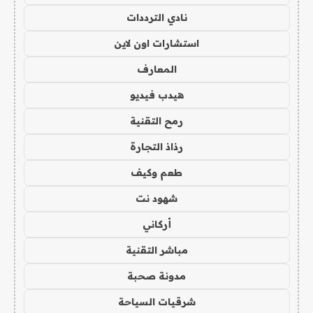
نادي الترددات
استشارات اون لاين
المعارف
هيدب فيديو
رمح التقنية
رذاذ التجارة
طعم وكيف
شهود نت
أركاني
مباشر التقنية
مدونة صحبة
شرقيات السياحة