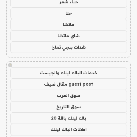
حناء شعر
حنا
ماتشا
شاي ماتشا
شدات ببجي تمارا
!
خدمات الباك لينك والجيست
guest post مقال ضيف
سوق العرب
سوق التاريخ
باك لينك باقة 20
اعلانات الباك لينك