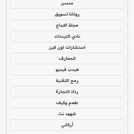
مدسن
روتانا تسويق
مجلة الابداع
نادي الترددات
استشارات اون لاين
المعارف
هيدب فيديو
رمح التقنية
رذاذ التجارة
طعم وكيف
شهود نت
أركاني