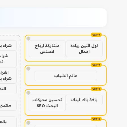
!
شراء ب
اول اثنين ريادة
مشاركة ارباح
اعمال
ادسنس
شراء 
نص
!
اشراق
عالم الشباب
شراء با
الت
!
باقة باك لينك
تحسين محركات
منتدى 
البحث SEO
باك 
!