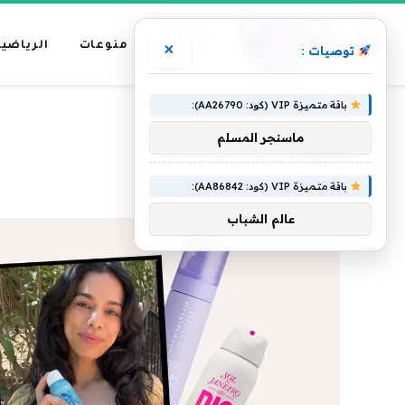
عناوين
منوعات
الرياضية
×
توصيات :
رئيسية
باقة متميزة VIP (كود: AA26790):
»
الرئيسية
هذه
ماسنجر المسلم
هذه
باقة متميزة VIP (كود: AA86842):
عالم الشباب