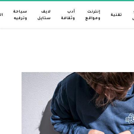
إنترنت
أدب
لايف
سياحة
تقنية
ال
ومواقع
وثقافة
ستايل
وترفيه