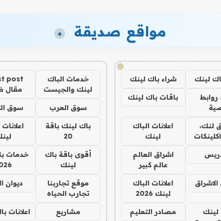
مواقع صديقة
+
!
اك لينك
شراء باك لينك
خدمات الباك
t post
لينك والجيست
مقال 
روابط
باقات باك لينك
ية
سوق العرب
سوق الت
 لنك،
اعلانات الباك
باك لينك باقة
اعلانات 
كلينكات
لينك
20
لين
دريس
اشراق العالم
أقوى باقة باك
خدمات با
عالم كبير
لينك
026
الاشراق
اعلانات الباك
موقع تجاربنا
ديوان ا
لينك 2026
تجارب الحياه
لينك
مصادر التعليم
مشاريع
اعلانات ب