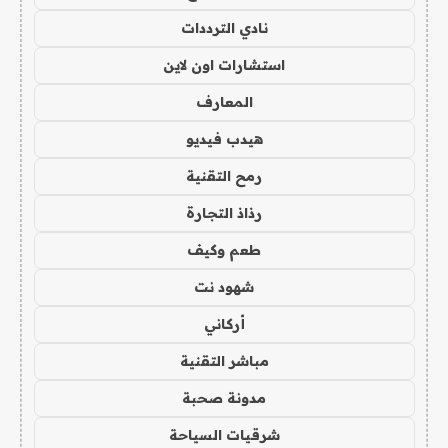
نادي الترددات
استشارات اون لاين
المعارف
هيدب فيديو
رمح التقنية
رذاذ التجارة
طعم وكيف
شهود نت
أركاني
مباشر التقنية
مدونة صحبة
شرقيات السياحة