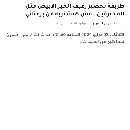
طريقة تحضير رغيف الخبز الأبيض مثل
المحترفين.. مش هتشتريه من بره تاني
بواسطة
فريق التحرير
2 يوليو، 2024
0
الثلاثاء ، 02 يوليو 2024 الساعة 12:30 (أحداث نت / ليلى حسن)
تلجأ كثير من السيدات…