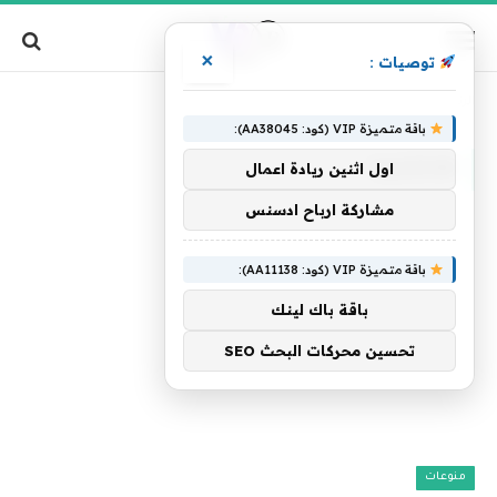
×
توصيات :
»
الرئيسية
هتشتريه
باقة متميزة VIP (كود: AA38045):
هتشتريه
اول اثنين ريادة اعمال
مشاركة ارباح ادسنس
باقة متميزة VIP (كود: AA11138):
باقة باك لينك
تحسين محركات البحث SEO
منوعات