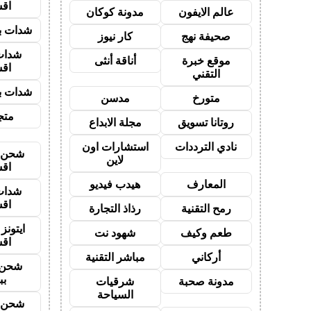
اق
عالم الايفون
مدونة كوكان
شدات بب
صحيفة نهج
كار نيوز
شدات
موقع خبرة
أناقة أنثى
اق
التقني
شدات بب
متورخ
مدسن
متجر
روتانا تسويق
مجلة الابداع
نادي الترددات
استشارات اون
شحن ي
لاين
اق
المعارف
هيدب فيديو
شدات
اق
رمح التقنية
رذاذ التجارة
ايتون
طعم وكيف
شهود نت
اق
أركاني
مباشر التقنية
شحن 
بب
مدونة صحبة
شرقيات
السياحة
شحن ي