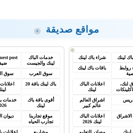
مواقع صديقة
+
!
اك لينك
شراء باك لينك
خدمات الباك
لينك والجيست
ضيف
روابط
باقات باك لينك
ية
سوق العرب
سوق الت
 لنك،
اعلانات الباك
باك لينك باقة 20
اعلانات 
اكلينكات
لينك
لين
دريس
اشراق العالم
أقوى باقة باك
خدمات با
026
عالم كبير
لينك
الاشراق
اعلانات الباك
موقع تجاربنا
ديوان ا
لينك 2026
تجارب الحياه
 لينك
مصادر التعليم
مشاريع
اعلانات ب