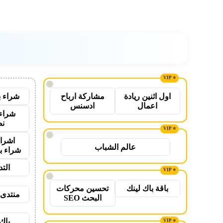
!
شراء ب
اول اثنين ريادة
مشاركة ارباح
اعمال
ادسنس
شراء 
نص
!
اشراق
عالم الشباب
شراء ب
الت
!
باقة باك لينك
تحسين محركات
منتدى 
البحث SEO
باك