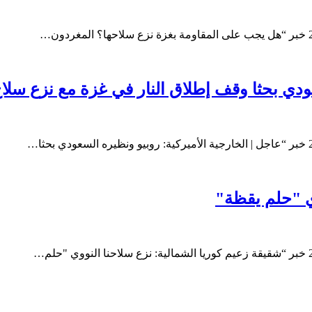
سعودي بحثا وقف إطلاق النار في غزة مع نزع س
وي "حلم يقظة"