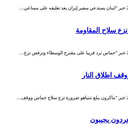
زع سلاح المقاومة
وقف اطلاق النار
غردون يجيبون