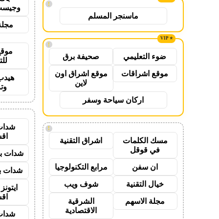
!
وجيست
ماسنجر المسلم
مجلة
!
موقع
ضوء التعليمي
صحيفة برق
للت
موقع اشراقات
موقع اشراق اون
هيدب
لاين
وت
اركان سياحة وسفر
شدات
!
اق
مسك الكلمات
اشراق التقنية
في قوقل
شدات بب
ان سفن
مرابع التكنولوجيا
شدات بب
خيال التقنية
شوف ويب
ايتون
اق
مجلة الاسهم
الشرقية
الاقتصادية
شدات