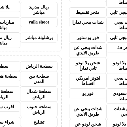
ساط
ريال مدريد
يلا ش
جي تابي
متجر تقسيط
مباشر
yalla shoot
 ببجي
شدات ببجي تمارا
مباريات 
ساط
مباش
جي تابي
فور يو ستور
برشلونة مباشر
ريال م
مباش
 4u
شدات ببجي عن
طريق الايدي
لا لودو
شحن يلا لودو
سطحة الرياض
سطح
ساط
تابي تمارا
سطحة بين
سطحة هيد
 ببجي
ايتونز امريكي
المدن
ساط
اقساط
سطحة شمال
سطحة 
ز سعودي
فور يو
الرياض
الري
ساط
سطحة جنوب
اقرب س
شدات
شدات ببجي عن
الرياض
جي
طريق الايدي
تشليح
شراء سي
لا لودو
شحن لودو عن