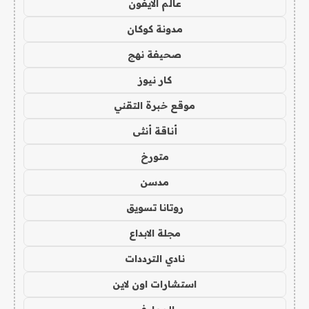
عالم الايفون
مدونة كوكان
صحيفة نهج
كار نيوز
موقع خبرة التقني
أناقة أنثى
متورخ
مدسن
روتانا تسويق
مجلة الابداع
نادي الترددات
استشارات اون لاين