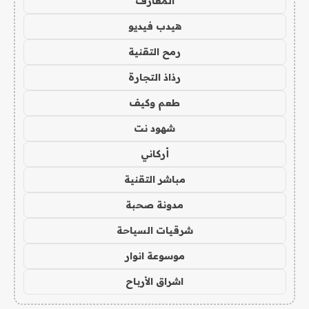
المعارف
هيدب فيديو
رمح التقنية
رذاذ التجارة
طعم وكيف
شهود نت
أركاني
مباشر التقنية
مدونة صحبة
شرقيات السياحة
موسوعة انوار
اشراق الأرباح