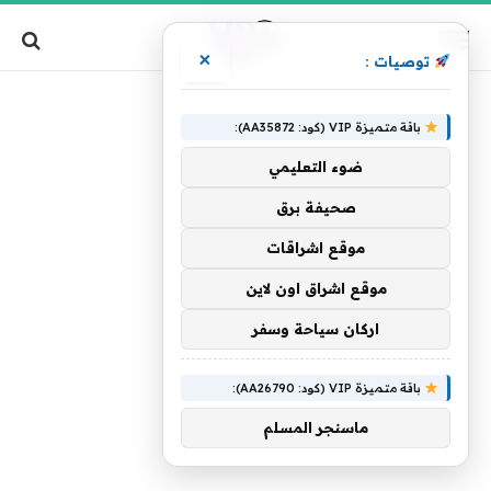
×
توصيات :
»
الرئيسية
موافقة
باقة متميزة VIP (كود: AA35872):
ضوء التعليمي
صحيفة برق
موقع اشراقات
موقع اشراق اون لاين
اركان سياحة وسفر
باقة متميزة VIP (كود: AA26790):
ماسنجر المسلم