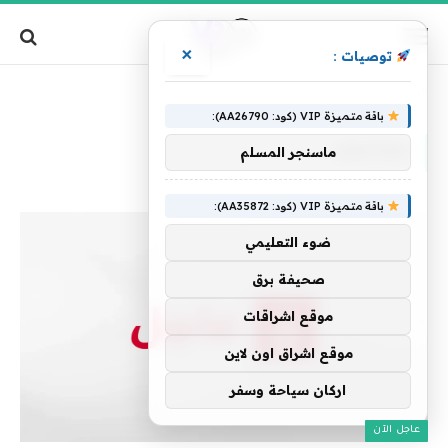
×
توصيات :
»
الرئيسية
مهامهم
باقة متميزة VIP (كود: AA26790):
مهامهم
ماسنجر المسلم
باقة متميزة VIP (كود: AA35872):
ضوء التعليمي
صحيفة برق
موقع اشراقات
موقع اشراق اون لاين
اركان سياحة وسفر
عاجل الآن