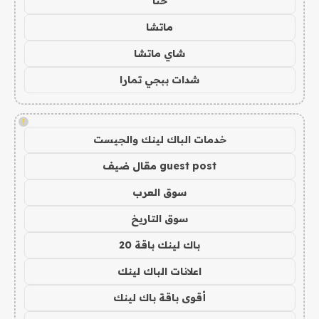
حنا
ماتشا
شاي ماتشا
شدات ببجي تمارا
!
خدمات الباك لينك والجيست
guest post مقال ضيف
سوق العرب
سوق التاريخ
باك لينك باقة 20
اعلانات الباك لينك
أقوى باقة باك لينك