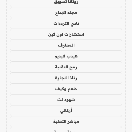
روتانا تسويق
مجلة الابداع
نادي الترددات
استشارات اون لاين
المعارف
هيدب فيديو
رمح التقنية
رذاذ التجارة
طعم وكيف
شهود نت
أركاني
مباشر التقنية