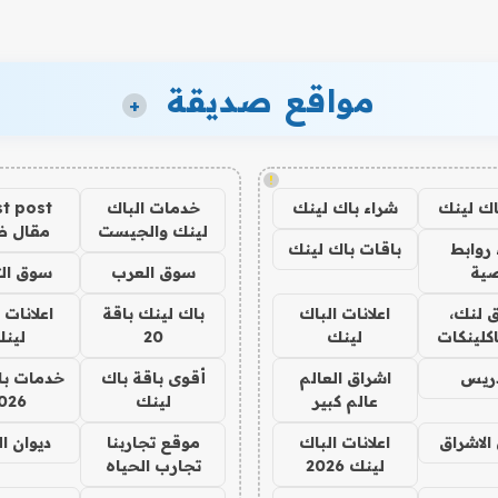
مواقع صديقة
+
!
اك لينك
شراء باك لينك
خدمات الباك
t post
لينك والجيست
مقال 
روابط
باقات باك لينك
ية
سوق العرب
سوق الت
 لنك،
اعلانات الباك
باك لينك باقة
اعلانات 
كلينكات
لينك
20
لين
دريس
اشراق العالم
أقوى باقة باك
خدمات با
عالم كبير
لينك
026
الاشراق
اعلانات الباك
موقع تجاربنا
ديوان ا
لينك 2026
تجارب الحياه