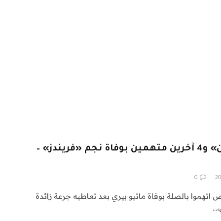
اعتقال «ملكة الكيتامين» و4 آخرين متهمين بوفاة نجم «فريندز» –
0
عاء الأمريكي أن 5 أشخاص اتهموا بالصلة بوفاة ماثيو بيري بعد تعاطيه جرعة زائدة
،…