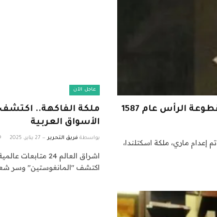
عاجل الآن
عة الرأس عام 1587
ملكة الفاكهة.. اكتشف
الأسواق العربية
بواسطة
فريق التحرير
27 يناير، 2025
بعد 19 عامًا من السجن، تم إعدام ماري، ملكة اسكتلندا،
اكتشف "المانغوستين" وسر شعب