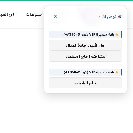
عناوين
منوعات
الرياضية
×
توصيات :
رئيسية
باقة متميزة VIP (كود: AA38045):
»
الرئيسية
ملكة
اول اثنين ريادة اعمال
ملكة
مشاركة ارباح ادسنس
باقة متميزة VIP (كود: AA86842):
عالم الشباب