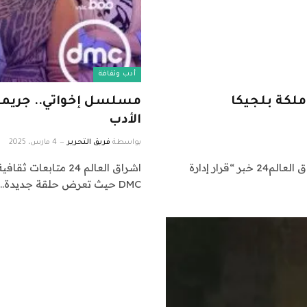
أدب وثقافة
ملكة بلجيكا
مسلسل إخواتي.. جريمة 
الأدب
بواسطة
فريق التحرير
4 مارس، 2025
اشراق العالم 24 متابعات عالمية عاجلة: نقدم لكم في اشراق العالم24 خبر “قرار إدارة
DMC حيث تعرض حلقة جديدة…