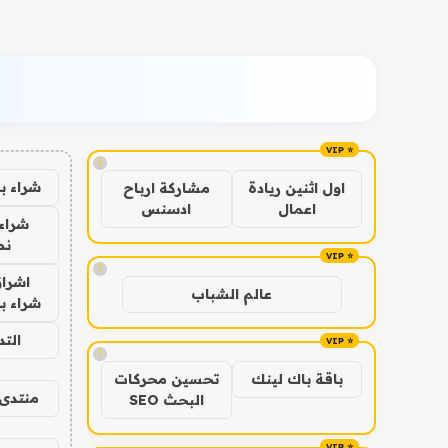
!
شراء ب
اول اثنين ريادة
مشاركة ارباح
اعمال
ادسنس
شراء 
نص
!
اشراق
عالم الشباب
شراء با
الت
!
باقة باك لينك
تحسين محركات
منتدى 
البحث SEO