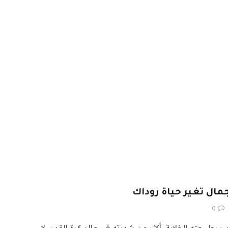
جمال تغير حياة روداك
0
ير بطبيعته الخلابة، أكثر من شهرته في عالم كرة القدم، لا