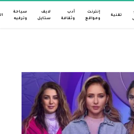
إنترنت
أدب
لايف
سياحة
تقنية
ال
ومواقع
وثقافة
ستايل
وترفيه