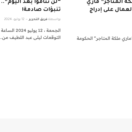
ي: “ملكة المتاجر” ماري
“لن تناموا بعد اليوم”.
مال على إدراج
تنبؤات صادمة!
بواسطة
فريق التحرير
12 يوليو، 2024
التوقعات ليلى عبد اللطيف من…
ماري ملكة المتاجر” الحكومة