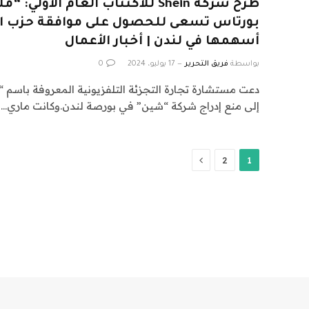
طرح شركة Shein للاكتتاب العام الأول
بورتاس تسعى للحصول على موافقة حزب الع
أسهمها في لندن | أخبار الأعمال
بواسطة
فريق التحرير
17 يوليو، 2024
0
دعت مستشارة تجارة التجزئة التلفزيونية المعروفة باسم “
إلى منع إدراج شركة “شين” في بورصة لندن.وكانت ماري…
التالي
2
1