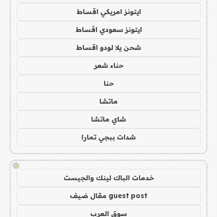
ايتونز امريكي اقساط
ايتونز سعودي اقساط
شحن يلا لودو اقساط
حناء شعر
حنا
ماتشا
شاي ماتشا
شدات ببجي تمارا
!
خدمات الباك لينك والجيست
guest post مقال ضيف
سوق العرب