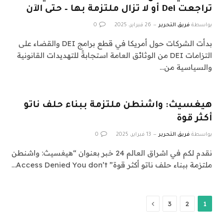
تراجعت Dei أو لا تزال ملتزمة بها – حتى الآن
بواسطة
فريق التحرير
26 فبراير، 2025
0
بدأت الشركات حول أمريكا في قطع برامج DEI والقضاء على
التزامات DEI من الوثائق العامة استجابةً للتهديدات القانونية
والسياسية من…
هيغسيث: واشنطن ملتزمة ببناء حلف ناتو
أكثر قوة
بواسطة
فريق التحرير
13 فبراير، 2025
0
نقدم لكم في اشراق العالم 24 خبر بعنوان “هيغسيث: واشنطن
ملتزمة ببناء حلف ناتو أكثر قوة” Access Denied You don’t…
التالي
3
2
1