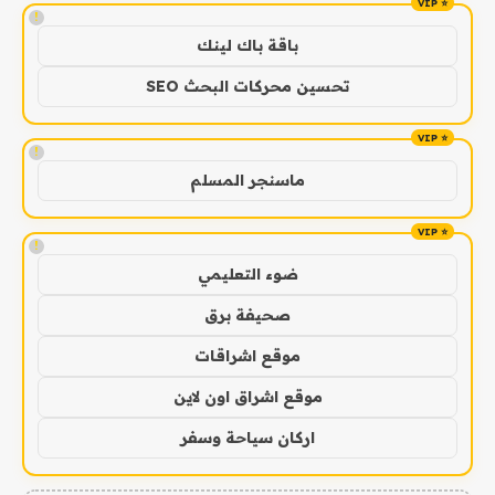
!
باقة باك لينك
تحسين محركات البحث SEO
!
ماسنجر المسلم
!
ضوء التعليمي
صحيفة برق
موقع اشراقات
موقع اشراق اون لاين
اركان سياحة وسفر