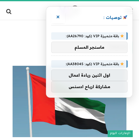
×
توصيات :
»
الرئيسية
ملتزمة
باقة متميزة VIP (كود: AA26790):
ملتزمة
ماسنجر المسلم
باقة متميزة VIP (كود: AA38045):
اول اثنين ريادة اعمال
مشاركة ارباح ادسنس
الإمارات اليوم