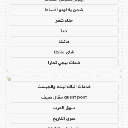
شحن يلا لودو اقساط
حناء شعر
حنا
ماتشا
شاي ماتشا
شدات ببجي تمارا
!
خدمات الباك لينك والجيست
guest post مقال ضيف
سوق العرب
سوق التاريخ