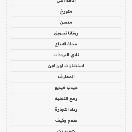
أناقة أنثى
متورخ
مدسن
روتانا تسويق
مجلة الابداع
نادي الترددات
استشارات اون لاين
المعارف
هيدب فيديو
رمح التقنية
رذاذ التجارة
طعم وكيف
شهود نت