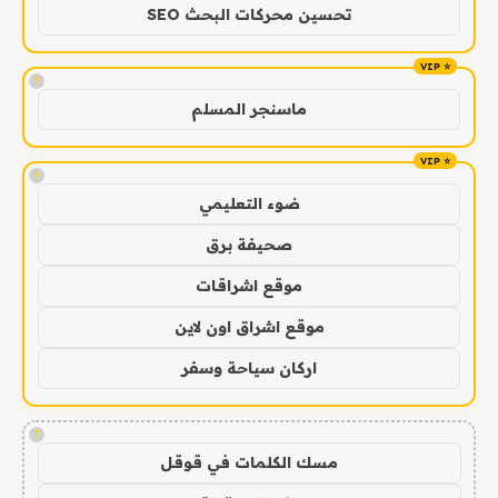
تحسين محركات البحث SEO
!
ماسنجر المسلم
!
ضوء التعليمي
صحيفة برق
موقع اشراقات
موقع اشراق اون لاين
اركان سياحة وسفر
!
مسك الكلمات في قوقل