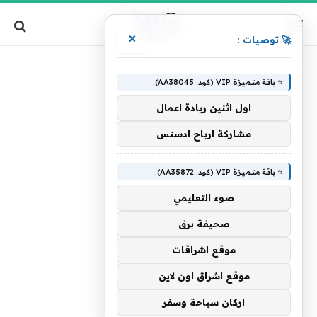
×
🚀 توصيات :
»
الرئيسية
مقاومين
⭐ باقة متميزة VIP (كود: AA38045):
اول اثنين ريادة اعمال
مشاركة ارباح ادسنس
⭐ باقة متميزة VIP (كود: AA35872):
ضوء التعليمي
صحيفة برق
موقع اشراقات
موقع اشراق اون لاين
اركان سياحة وسفر