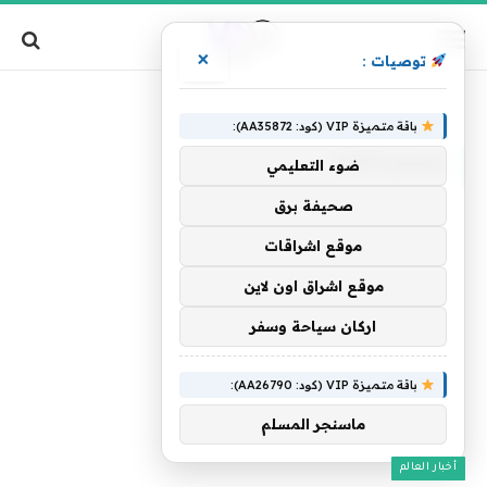
×
توصيات :
»
الرئيسية
معكمquot
باقة متميزة VIP (كود: AA35872):
معكمQUOT
ضوء التعليمي
صحيفة برق
موقع اشراقات
موقع اشراق اون لاين
اركان سياحة وسفر
باقة متميزة VIP (كود: AA26790):
ماسنجر المسلم
أخبار العالم