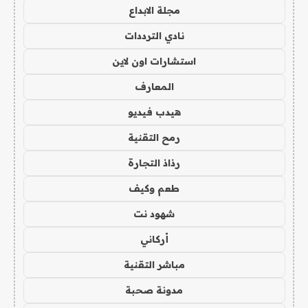
مجلة الابداع
نادي الترددات
استشارات اون لاين
المعارف
هيدب فيديو
رمح التقنية
رذاذ التجارة
طعم وكيف
شهود نت
أركاني
مباشر التقنية
مدونة صحبة