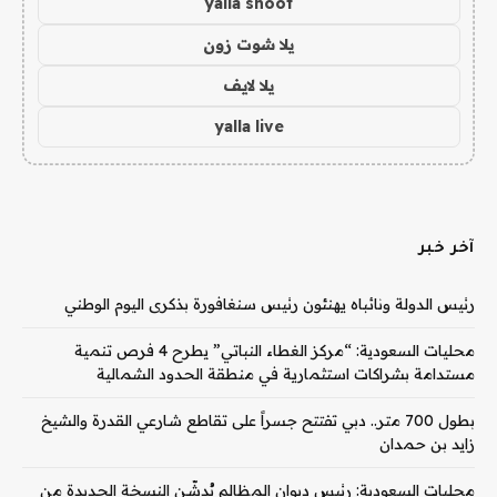
yalla shoot
يلا شوت زون
يلا لايف
yalla live
آخر خبر
رئيس الدولة ونائباه يهنئون رئيس سنغافورة بذكرى اليوم الوطني
محليات السعودية: “مركز الغطاء النباتي” يطرح 4 فرص تنمية
مستدامة بشراكات استثمارية في منطقة الحدود الشمالية
بطول 700 متر.. دبي تفتتح جسراً على تقاطع شارعي القدرة والشيخ
زايد بن حمدان
محليات السعودية: رئيس ديوان المظالم يُدشّن النسخة الجديدة من