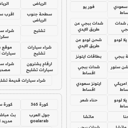
الرياض
الري
 سعودي
فور يو
ساط
سطحة جنوب
اقرب س
الرياض
شدات
شدات ببجي عن
جي
طريق الايدي
تشليح
شراء سي
سكرا
ا لودو
شحن لودو عن
طريق الايدي
شراء سيارات
موقع ش
تشليح
سيارات 
 ببجي
بطاقات ايتونز
ارقام يشترون
شراء سي
شن ستور
شدات ببجي
سيارات تشليح
مصدو
اقساط
شراء سيارات قديمة تشلي
 امريكي
ايتونز سعودي
ساط
اقساط
ا لودو
حناء شعر
كورة 365
كورة س
ساط
جول العرب
بث مباشر
نا
ماتشا
goalarab
مدريد ا
ماتشا
شدات ببجي