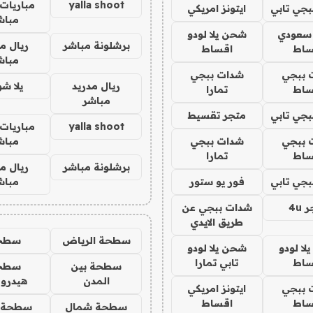
yalla shoot
مباريات 
جي تابي
ايتونز امريكي
مباش
 سعودي
شحن يلا لودو
برشلونة مباشر
ريال م
ساط
اقساط
مباش
 ببجي
شدات ببجي
ريال مدريد
يلا ش
ساط
تمارا
مباشر
جي تابي
متجر تقسيط
yalla shoot
مباريات 
 ببجي
شدات ببجي
مباش
ساط
تمارا
برشلونة مباشر
ريال م
جي تابي
فور يو ستور
مباش
4u
شدات ببجي عن
طريق الايدي
سطحة الرياض
سطح
ا لودو
شحن يلا لودو
ساط
تابي تمارا
سطحة بين
سطح
المدن
هيدرو
 ببجي
ايتونز امريكي
ساط
اقساط
سطحة شمال
سطحة 