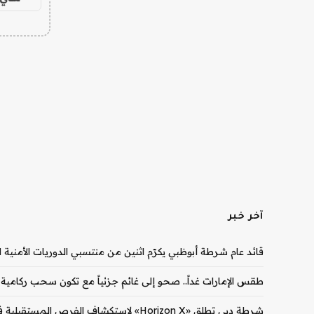
آخر خبر
قائد عام شرطة أبوظبي يكرّم اثنين من منتسبي الدوريات الأمنية
طقس الإمارات غداً.. صحو إلى غائم جزئياً مع تكون سحب ركامي
شرطة دبي تطلق «Horizon X» لاستكشاف الفرص المستقبلية في المجال الأمني