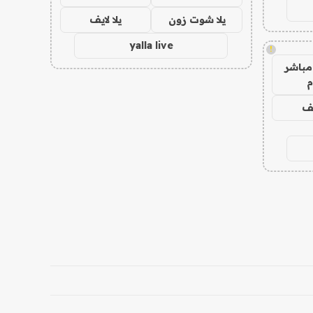
يلا شوت زون
يلا لايف
yalla live
!
مباشر
م
يف