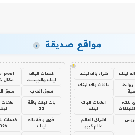
مواقع صديقة
+
!
اك لينك
شراء باك لينك
خدمات الباك
t post
لينك والجيست
مقال 
روابط
باقات باك لينك
ية
سوق العرب
سوق الت
 لنك،
اعلانات الباك
باك لينك باقة
اعلانات 
كلينكات
لينك
20
لين
دريس
اشراق العالم
أقوى باقة باك
خدمات با
عالم كبير
لينك
026