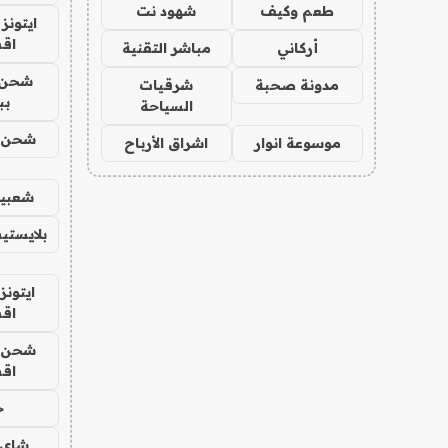
طعم وكيف
شهود نت
ايتونز
اق
أركاني
مباشر التقنية
شحن 
مدونة صحبة
شرقيات
بب
السياحة
شحن يل
موسوعة انوار
اشراق الأرباح
شعبية
بلايستي
ايتونز
اق
شحن يل
اق
ح
شاي 