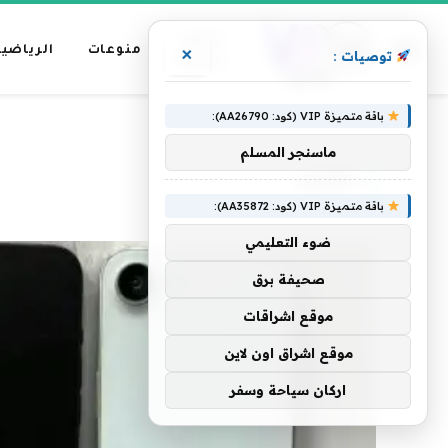
عناوين
منوعات
الرياضية
×
توصيات :
رئيسية
باقة متميزة VIP (كود: AA26790):
»
الرئيسية
مظهره
ماسنجر المسلم
مظهره
باقة متميزة VIP (كود: AA35872):
ضوء التعليمي
صحيفة برق
موقع اشراقات
موقع اشراق اون لاين
اركان سياحة وسفر