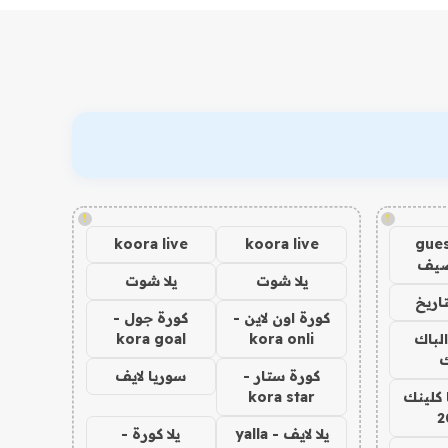
!
!
koora live
koora live
gues
ضيف
يلا شوت
يلا شوت
اريخ
كورة اون لاين -
كورة جول -
الباك
kora onli
kora goal
ك
كورة ستار -
سوريا لايف
 كلينك
kora star
2
يلا لايف - yalla
يلا كورة -