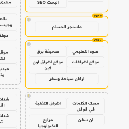
منتدى 
البحث SEO
باك 
!
وجيست
ماسنجر المسلم
مجلة 
!
ضوء التعليمي
صحيفة برق
موقع
للت
موقع اشراقات
موقع اشراق اون
لاين
هيدب
وتر
اركان سياحة وسفر
!
شدات
مسك الكلمات
اشراق التقنية
اق
في قوقل
شدات
ان سفن
مرابع
تم
التكنولوجيا