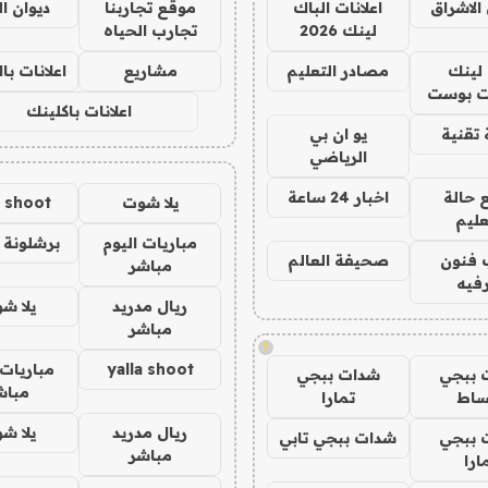
الاشراق
اعلانات الباك
موقع تجاربنا
ديوان ا
لينك 2026
تجارب الحياه
لينك
مصادر التعليم
مشاريع
اعلانات ب
 بوست
اعلانات باكلينك
تقنية
يو ان بي
الرياضي
 حالة
اخبار 24 ساعة
يلا شوت
a shoot
عليم
مباريات اليوم
برشلونة 
 فنون
صحيفة العالم
مباشر
فيه
ريال مدريد
يلا ش
مباشر
!
yalla shoot
مباريات 
 ببجي
شدات ببجي
مباش
ساط
تمارا
ريال مدريد
يلا ش
 ببجي
شدات ببجي تابي
مباشر
ارا