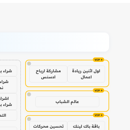
!
شراء ب
اول اثنين ريادة
مشاركة ارباح
اعمال
ادسنس
شراء 
نص
!
اشراق
عالم الشباب
شراء با
الت
!
باقة باك لينك
تحسين محركات