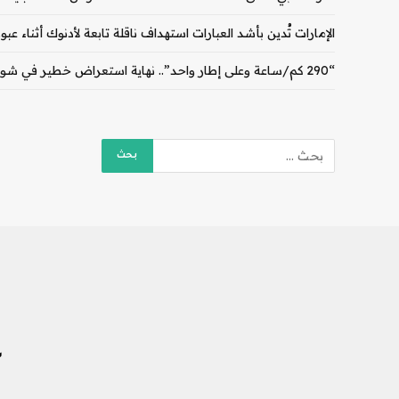
الإمارات تُدين بأشد العبارات استهداف ناقلة تابعة لأدنوك أثناء ع
“290 كم/ساعة وعلى إطار واحد”.. نهاية استعراض خطير في شوارع دبي
ش