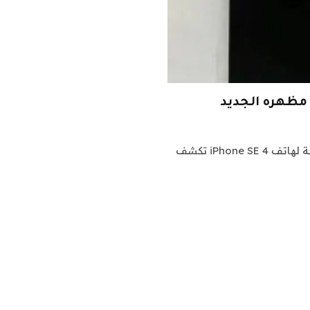
اشراق العالم24 متابعات متفرقة: شكرا لمتابعة صور مسربة لهاتف iPhone SE 4 تكشف