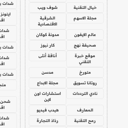
شدات بب
خيال التقنية
شوف ويب
ايتونز
مجلة الاسهم
الشرقية
اق
الاقتصادية
شدات
عالم الايفون
مدونة كوكان
اق
صحيفة نهج
كار نيوز
شدات بب
موقع خبرة
أناقة أنثى
شدات
التقني
اق
متورخ
مدسن
شدات بب
روتانا تسويق
مجلة الابداع
متجر 
نادي الترددات
استشارات اون
لاين
شحن يل
اق
المعارف
هيدب فيديو
شدات
رمح التقنية
رذاذ التجارة
اق