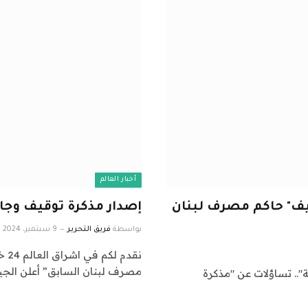
أخبار العالم
يف" حاكم مصرف لبنان
إصدار مذكرة توقيف وجا
بواسطة
فريق التحرير
9 سبتمبر، 2024
نقد
مصرف لبنان السابق” أعلن الجي
سابقة قضائية".. تساؤلات عن "مذكرة