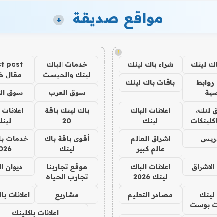
مواقع صديقة
+
!
اك لينك
شراء باك لينك
خدمات الباك
t post
لينك والجيست
مقال 
روابط
باقات باك لينك
ية
سوق العرب
سوق الت
 لنك،
اعلانات الباك
باك لينك باقة
اعلانات 
كلينكات
لينك
20
لين
دريس
اشراق العالم
أقوى باقة باك
خدمات با
عالم كبير
لينك
026
الاشراق
اعلانات الباك
موقع تجاربنا
ديوان ا
لينك 2026
تجارب الحياه
لينك
مصادر التعليم
مشاريع
اعلانات ب
 بوست
اعلانات باكلينك