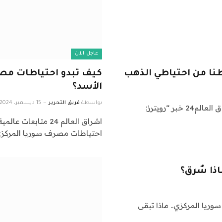
عاجل الآن
كيف تبدو احتياطات مص
الأسد؟
بواسطة
فريق التحرير
15 ديسمبر، 2024
اشراق العالم 24 متابعات عالمية عاجلة: نقدم لكم في اشراق العالم24 خبر “رويترز:
احتياطات مصرف سوريا المركز
ذا سٌرق؟
خزائن مصرف سوريا المركزي.. ماذا تبقى