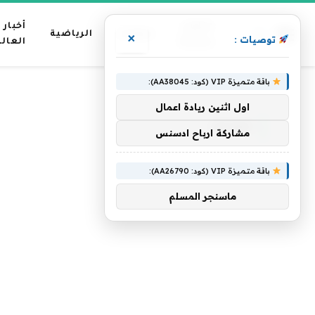
عناوين
أخبار
منوعات
الرياضية
×
توصيات :
رئيسية
العال
باقة متميزة VIP (كود: AA38045):
»
»
الرئيسية
مصرف
الصفحة 2
اول اثنين ريادة اعمال
مصرف
مشاركة ارباح ادسنس
باقة متميزة VIP (كود: AA26790):
ماسنجر المسلم