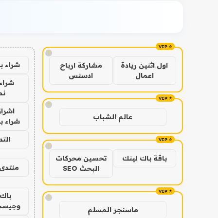
!
شراء ب
اول اثنين ريادة
مشاركة ارباح
اعمال
ادسنس
شراء 
نص
!
اشراق
عالم الشباب
شراء با
الت
!
باقة باك لينك
تحسين محركات
منتدى 
البحث SEO
باك 
!
وجيست
ماسنجر المسلم