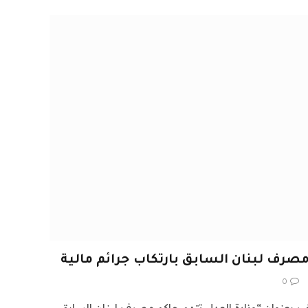
مصرف لبنان السابق بارتكاب جرائم مالية
0
م لكم في اشراق العالم 24 خبر بعنوان “وزارة العدل تتهم حاكم مصرف لبنان السابق