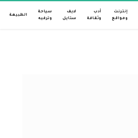
إنترنت
أدب
لايف
سياحة
الطبيعة
ومواقع
وثقافة
ستايل
وترفيه