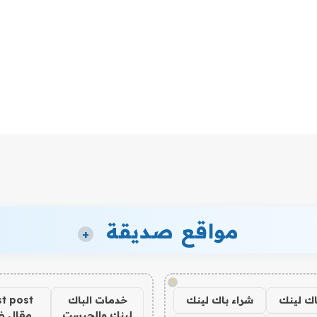
مواقع صديقة
+
!
اك لينك
شراء باك لينك
خدمات الباك
t post
لينك والجيست
مقال 