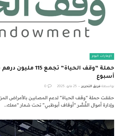
الإمارات اليوم
أسبوع
بواسطة
فريق التحرير
25 مايو، 2025
0
حققت حملة “وقف الحياة” لدعم المصابين بالأمراض المزمن
وإدارة أموال القُصَّر “أوقاف أبوظبي” تحت شعار “معك…