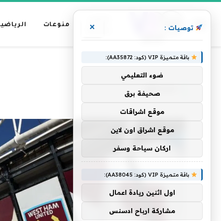
عناوين
منوعات
الرياضية
×
توصيات :
رئيسية
باقة متميزة VIP (كود: AA35872):
»
الرئيسية
مساهم
ضوء التعليمي
مساهم
صحيفة برق
موقع اشراقات
موقع اشراق اون لاين
اركان سياحة وسفر
باقة متميزة VIP (كود: AA38045):
اول اثنين ريادة اعمال
مشاركة ارباح ادسنس