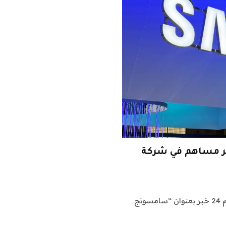
لتصبح أكبر مساهم في شركة
اشراق العالم 24 متابعات تقنية: نقدم لكم في اشراق العالم 24 خبر بعنوان “سامسونج