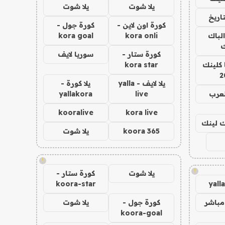
يلا شوت
يلا شوت
اريخ
كورة اون لاين -
كورة جول -
الباك
kora onli
kora goal
ك
كورة ستار -
سوريا لايف
 كلينك
kora star
2
يلا لايف - yalla
يلا كورة -
لعرب
live
yallakora
kooralive
kora live
اك لينك
koora 365
يلا شوت
!
!
يلا شوت
كورة ستار -
koora-star
yall
مباشر
كورة جول -
يلا شوت
koora-goal