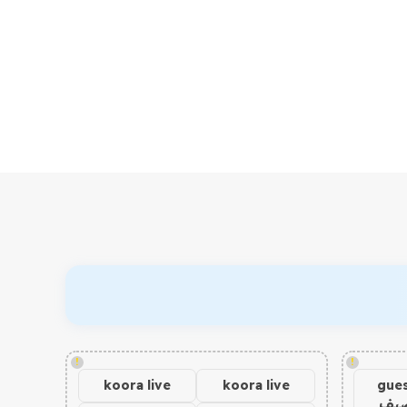
!
!
koora live
koora live
gues
ضيف