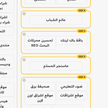
شراء 
نص
!
اشراق
عالم الشباب
شراء با
الت
!
باقة باك لينك
تحسين محركات
منتدى 
البحث SEO
باك 
!
وجيست
ماسنجر المسلم
مجلة 
!
ضوء التعليمي
صحيفة برق
موقع
للت
موقع اشراقات
موقع اشراق اون
لاين
هيدب
وتر