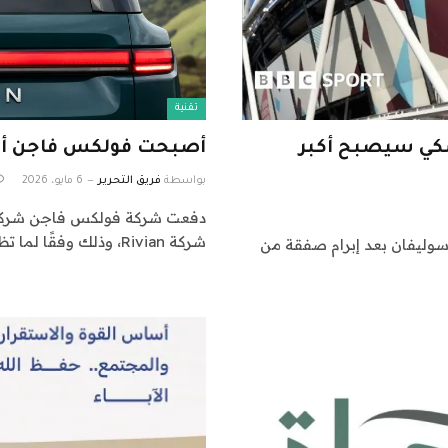
تقنية
كي سيصبح أكبر
أصبحت فولكس فاجن أكبر مساهم في an
بواسطة
فريق التحرير
6 مايو، 2026
دفعت شركة فولكس فاجن شركة أ
شركة Rivian، وذلك وفقًا لما تظهره الإيداعات…
وليفان بعد إبرام صفقة من