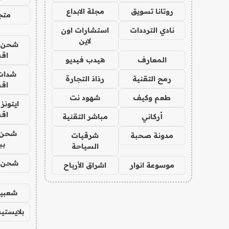
روتانا تسويق
مجلة الابداع
متجر 
نادي الترددات
استشارات اون
لاين
شحن يل
اق
المعارف
هيدب فيديو
شدات
رمح التقنية
رذاذ التجارة
اق
طعم وكيف
شهود نت
ايتونز
اق
أركاني
مباشر التقنية
شحن 
مدونة صحبة
شرقيات
بب
السياحة
شحن يل
موسوعة انوار
اشراق الأرباح
شعبية
بلايستي