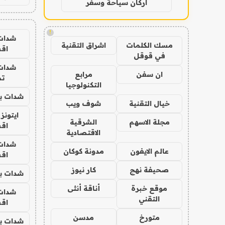
اركان سياحة وسفر
!
شدات
مسك الكلمات
اشراق التقنية
اق
في قوقل
شدات
ان سفن
مرابع
تم
التكنولوجيا
شدات بب
خيال التقنية
شوف ويب
ايتونز
مجلة الاسهم
الشرقية
اق
الاقتصادية
شدات
عالم الايفون
مدونة كوكان
اق
صحيفة نهج
كار نيوز
شدات بب
موقع خبرة
أناقة أنثى
شدات
التقني
اق
متورخ
مدسن
شدات بب