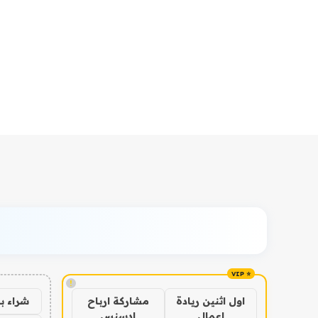
!
شراء ب
اول اثنين ريادة
مشاركة ارباح
اعمال
ادسنس