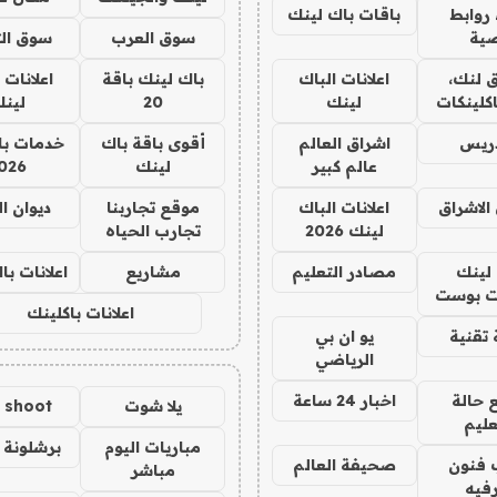
روابط
باقات باك لينك
ية
سوق العرب
سوق الت
 لنك،
اعلانات الباك
باك لينك باقة
اعلانات 
كلينكات
لينك
20
لين
دريس
اشراق العالم
أقوى باقة باك
خدمات با
عالم كبير
لينك
026
الاشراق
اعلانات الباك
موقع تجاربنا
ديوان ا
لينك 2026
تجارب الحياه
لينك
مصادر التعليم
مشاريع
اعلانات ب
 بوست
اعلانات باكلينك
تقنية
يو ان بي
الرياضي
 حالة
اخبار 24 ساعة
يلا شوت
a shoot
عليم
مباريات اليوم
برشلونة 
 فنون
صحيفة العالم
مباشر
فيه