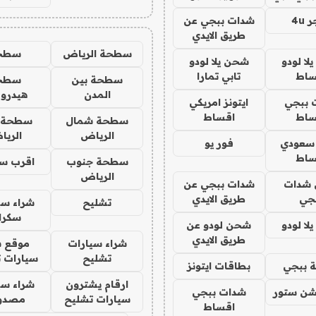
4u
شدات ببجي عن
طريق الايدي
سطحة الرياض
سطح
ا لودو
شحن يلا لودو
ساط
تابي تمارا
سطحة بين
سطح
المدن
هيدرو
 ببجي
ايتونز امريكي
ساط
اقساط
سطحة شمال
سطحة 
الرياض
الري
 سعودي
فور يو
ساط
سطحة جنوب
اقرب س
الرياض
شدات
شدات ببجي عن
جي
طريق الايدي
تشليح
شراء سي
سكرا
ا لودو
شحن لودو عن
طريق الايدي
شراء سيارات
موقع ش
تشليح
سيارات 
 ببجي
بطاقات ايتونز
ارقام يشترون
شراء سي
شن ستور
شدات ببجي
سيارات تشليح
مصدو
اقساط