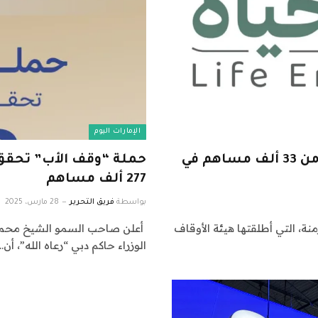
الإمارات اليوم
حملة “وقف الحياة” تجمع 115 مليون درهم من 33 ألف مساهم في
277 ألف مساهم
بواسطة
فريق التحرير
28 مارس، 2025
ة، التي أطلقتها هيئة الأوقاف
أعلن صاحب السمو الشيخ محمد 
الوزراء حاكم دبي “رعاه الله”، أن…