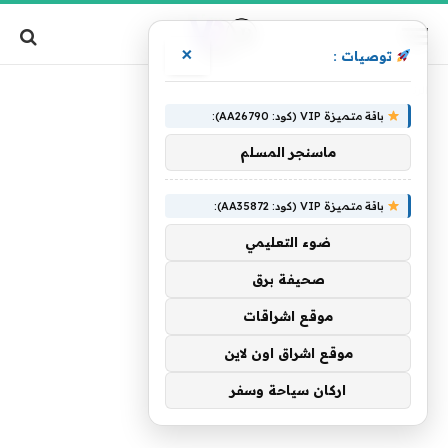
×
توصيات :
»
الرئيسية
مرشحي
باقة متميزة VIP (كود: AA26790):
ماسنجر المسلم
باقة متميزة VIP (كود: AA35872):
ضوء التعليمي
صحيفة برق
موقع اشراقات
موقع اشراق اون لاين
اركان سياحة وسفر