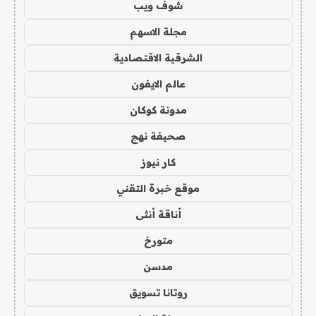
شوف ويب
مجلة الاسهم
الشرقية الاقتصادية
عالم الايفون
مدونة كوكان
صحيفة نهج
كار نيوز
موقع خبرة التقني
أناقة أنثى
متورخ
مدسن
روتانا تسويق