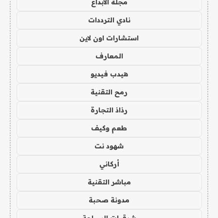
مجلة الابداع
نادي الترددات
استشارات اون لاين
المعارف
هيدب فيديو
رمح التقنية
رذاذ التجارة
طعم وكيف
شهود نت
أركاني
مباشر التقنية
مدونة صحبة