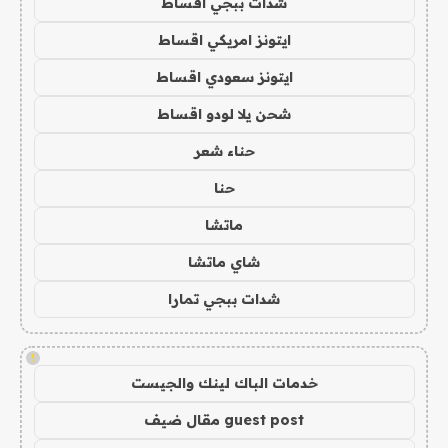
شدات ببجي اقساط
ايتونز امريكي اقساط
ايتونز سعودي اقساط
شحن يلا لودو اقساط
حناء شعر
حنا
ماتشا
شاي ماتشا
شدات ببجي تمارا
!
خدمات الباك لينك والجيست
guest post مقال ضيف