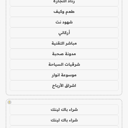
رذاذ التجارة
طعم وكيف
شهود نت
أركاني
مباشر التقنية
مدونة صحبة
شرقيات السياحة
موسوعة انوار
اشراق الأرباح
!
شراء باك لينك
شراء باك لينك