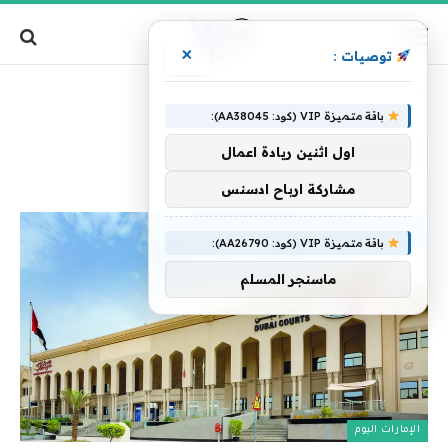
×
توصيات :
»
الرئيسية
محررات
باقة متميزة VIP (كود: AA38045):
محررات
اول اثنين ريادة اعمال
مشاركة ارباح ادسنس
باقة متميزة VIP (كود: AA26790):
ماسنجر المسلم
الإمارات اليوم