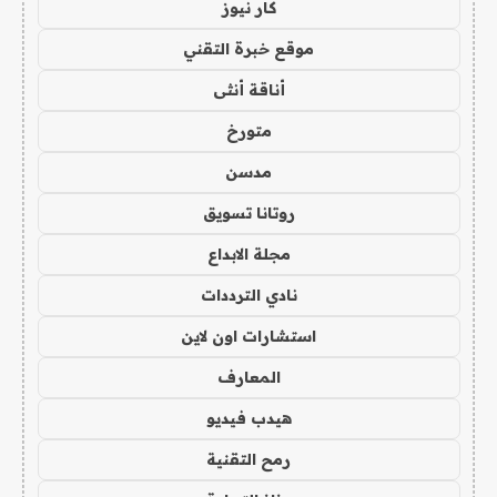
كار نيوز
موقع خبرة التقني
أناقة أنثى
متورخ
مدسن
روتانا تسويق
مجلة الابداع
نادي الترددات
استشارات اون لاين
المعارف
هيدب فيديو
رمح التقنية