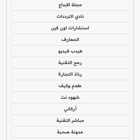
مجلة الابداع
نادي الترددات
استشارات اون لاين
المعارف
هيدب فيديو
رمح التقنية
رذاذ التجارة
طعم وكيف
شهود نت
أركاني
مباشر التقنية
مدونة صحبة