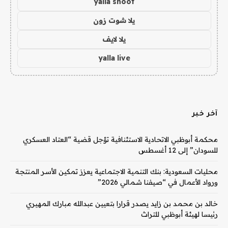
yalla shoot
يلا شوت زون
يلا لايف
yalla live
آخر خبر
محكمة أبوظبي الاتحادية الاستئنافية تؤجل قضية “العتاد العسكري
للسودان” إلى 12 أغسطس
محليات السعودية: بنك التنمية الاجتماعية يعزز تمكين الأسر المنتجة
ورواد الأعمال في “صيفنا شمالي 2026”
خالد بن محمد بن زايد يصدر قرارا بتعيين عبدالله مبارك المهيري
رئيسا لهيئة أبوظبي للتراث