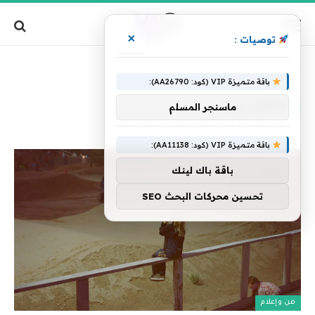
×
توصيات :
»
الرئيسية
ماكفرسون
باقة متميزة VIP (كود: AA26790):
ماكفرسون
ماسنجر المسلم
باقة متميزة VIP (كود: AA11138):
باقة باك لينك
تحسين محركات البحث SEO
فن وإعلام