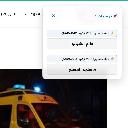
عناوين
منوعات
الرياضية
×
توصيات :
رئيسية
باقة متميزة VIP (كود: AA86842):
»
الرئيسية
ماسورة
عالم الشباب
ماسورة
باقة متميزة VIP (كود: AA26790):
ماسنجر المسلم