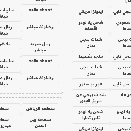
ارا
yalla shoot
مباريات 
جي تابي
ايتونز امريكي
مباش
 سعودي
شحن يلا لودو
برشلونة مباشر
ريال م
ساط
اقساط
مباش
 ببجي
شدات ببجي
ريال مدريد
يلا ش
ساط
تمارا
مباشر
جي تابي
متجر تقسيط
yalla shoot
مباريات 
 ببجي
شدات ببجي
مباش
ساط
تمارا
برشلونة مباشر
ريال م
جي تابي
فور يو ستور
مباش
4u
شدات ببجي عن
طريق الايدي
سطحة الرياض
سطح
ا لودو
شحن يلا لودو
ساط
تابي تمارا
سطحة بين
سطح
المدن
هيدرو
 ببجي
ايتونز امريكي