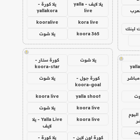
يلا لايف - yalla
يلا كورة -
لعرب
live
yallakora
kooralive
kora live
اك لينك
koora 365
يلا شوت
!
!
يلا شوت
كورة ستار -
koora-star
yall
مباشر
كورة جول -
يلا شوت
koora-goal
وت
yalla shoot
koora live
koora live
يلا شوت
اليوم
koora live
Yalla Live - يلا
ر
لايف
وت
كورة اون لاين -
يلا كورة -