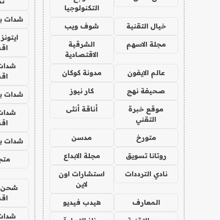
تم
التكنولوجيا
شدات بب
خيال التقنية
شوف ويب
ايتونز
مجلة الاسهم
الشرقية
اق
الاقتصادية
شدات
عالم الايفون
مدونة كوكان
اق
صحيفة نهج
كار نيوز
شدات بب
موقع خبرة
أناقة أنثى
شدات
التقني
اق
متورخ
مدسن
شدات بب
روتانا تسويق
مجلة الابداع
متجر 
نادي الترددات
استشارات اون
لاين
شحن يل
اق
المعارف
هيدب فيديو
شدات