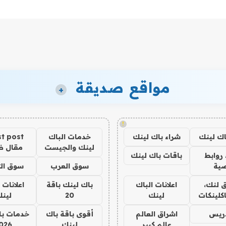
مواقع صديقة
+
!
اك لينك
شراء باك لينك
خدمات الباك
t post
لينك والجيست
مقال 
روابط
باقات باك لينك
ية
سوق العرب
سوق الت
 لنك،
اعلانات الباك
باك لينك باقة
اعلانات 
كلينكات
لينك
20
لين
دريس
اشراق العالم
أقوى باقة باك
خدمات با
عالم كبير
لينك
026