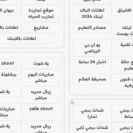
الاشراق
اعلانات الباك
موقع تجاربنا
ديوان ا
لينك 2026
تجارب الحياه
لينك
مصادر التعليم
مشاريع
اعلانات ب
 بوست
اعلانات باكلينك
تقنية
يو ان بي
الرياضي
 حالة
اخبار 24 ساعة
يلا شوت
a shoot
عليم
مباريات اليوم
برشلونة 
 فنون
صحيفة العالم
مباشر
فيه
ريال مدريد
يلا ش
مباشر
!
yalla shoot
مباريات 
 ببجي
شدات ببجي
مباش
ساط
تمارا
ريال مدريد
يلا ش
 ببجي
شدات ببجي تابي
مباشر