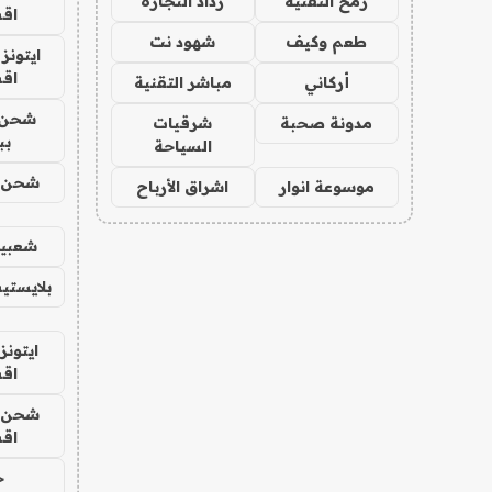
رمح التقنية
رذاذ التجارة
اق
طعم وكيف
شهود نت
ايتونز
اق
أركاني
مباشر التقنية
شحن 
مدونة صحبة
شرقيات
بب
السياحة
شحن يل
موسوعة انوار
اشراق الأرباح
شعبية
بلايستي
ايتونز
اق
شحن يل
اق
ح