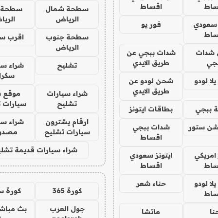
ساط
اقساط
سطحة شمال
سطحة 
الرياض
الري
 سعودي
فور يو
ساط
سطحة جنوب
اقرب س
الرياض
شدات
شدات ببجي عن
جي
طريق الايدي
تشليح
شراء سي
سكرا
ا لودو
شحن لودو عن
طريق الايدي
شراء سيارات
موقع ش
تشليح
سيارات 
 ببجي
بطاقات ايتونز
ارقام يشترون
شراء سي
شن ستور
شدات ببجي
سيارات تشليح
مصدو
اقساط
شراء سيارات قديمة تشلي
 امريكي
ايتونز سعودي
ساط
اقساط
ا لودو
حناء شعر
كورة 365
كورة س
ساط
جول العرب
بث مباشر
نا
ماتشا