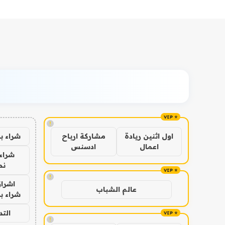
!
شراء ب
اول اثنين ريادة
مشاركة ارباح
اعمال
ادسنس
شراء 
نص
!
اشراق
عالم الشباب
شراء با
الت
!