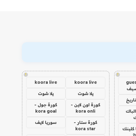
!
!
koora live
koora live
gues
ضيف
يلا شوت
يلا شوت
اريخ
كورة اون لاين -
كورة جول -
الباك
kora onli
kora goal
ك
كورة ستار -
سوريا لايف
 كلينك
kora star
2