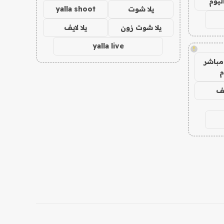
ليوم
يلا شوت
yalla shoot
يلا شوت زون
يلا لايف
yalla live
!
مباشر
م
يف