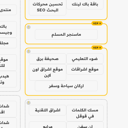
باقة باك لينك
تحسين محركات
منتدى 
البحث SEO
باك 
!
وجيست
ماسنجر المسلم
مجلة 
!
ضوء التعليمي
صحيفة برق
موقع
للت
موقع اشراقات
موقع اشراق اون
لاين
هيدب
وتر
اركان سياحة وسفر
!
شدات
مسك الكلمات
اشراق التقنية
اق
في قوقل
شدات
ان سفن
مرابع