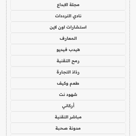
مجلة الابداع
نادي الترددات
استشارات اون لاين
المعارف
هيدب فيديو
رمح التقنية
رذاذ التجارة
طعم وكيف
شهود نت
أركاني
مباشر التقنية
مدونة صحبة