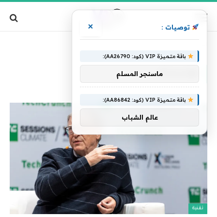
×
توصيات :
»
الرئيسية
مؤسسته
باقة متميزة VIP (كود: AA26790):
مؤسسته
ماسنجر المسلم
باقة متميزة VIP (كود: AA86842):
عالم الشباب
تقنية