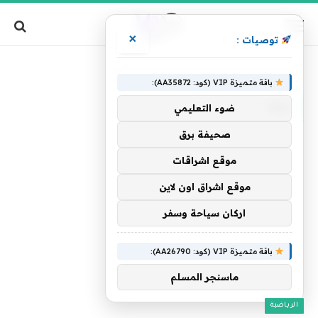
×
توصيات :
»
الرئيسية
ليفا
باقة متميزة VIP (كود: AA35872):
ليفا
ضوء التعليمي
صحيفة برق
موقع اشراقات
موقع اشراق اون لاين
اركان سياحة وسفر
باقة متميزة VIP (كود: AA26790):
ماسنجر المسلم
الرياضية