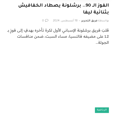
الفوز الـ 90.. برشلونة يصطاد الخفافيش
بثنائية ليفا
بواسطة
فريق التحرير
18 أغسطس، 2024
0
قلبَ فريق برشلونة الإسباني الأول لكرة تأخره بهدفٍ إلى فوزٍ بـ
2ـ1 على مضيفه فالنسيا، مساء السبت، ضمن منافسات
الجولة…
الرياضية