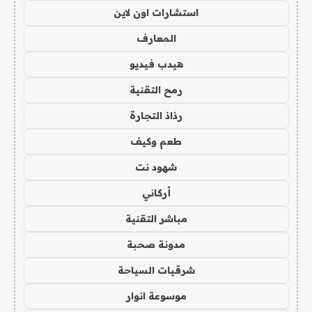
استشارات اون لاين
المعارف
هيدب فيديو
رمح التقنية
رذاذ التجارة
طعم وكيف
شهود نت
أركاني
مباشر التقنية
مدونة صحبة
شرقيات السياحة
موسوعة انوار