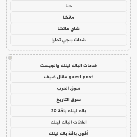
حنا
ماتشا
شاي ماتشا
شدات ببجي تمارا
!
خدمات الباك لينك والجيست
guest post مقال ضيف
سوق العرب
سوق التاريخ
باك لينك باقة 20
اعلانات الباك لينك
أقوى باقة باك لينك