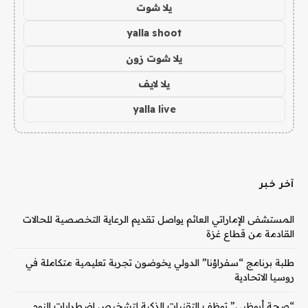
يلا شوت
yalla shoot
يلا شوت زون
يلا لايف
yalla live
آخر خبر
المستشفى الإماراتي العائم يواصل تقديم الرعاية التخصصية للحالات
القادمة من قطاع غزة
طلبة برنامج “سفراؤنا” الدولي يخوضون تجربة تعليمية متكاملة في
روسيا الاتحادية
“صحة أبوظبي” توظف التقنيات الذكية لتشخيص اضطرابات النوم