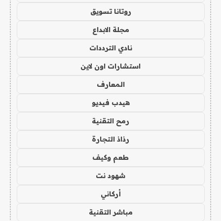
روتانا تسويق
مجلة الابداع
نادي الترددات
استشارات اون لاين
المعارف
هيدب فيديو
رمح التقنية
رذاذ التجارة
طعم وكيف
شهود نت
أركاني
مباشر التقنية