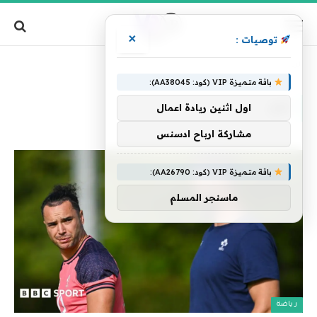
×
توصيات :
»
الرئيسية
لوي
باقة متميزة VIP (كود: AA38045):
لوي
اول اثنين ريادة اعمال
مشاركة ارباح ادسنس
باقة متميزة VIP (كود: AA26790):
ماسنجر المسلم
رياضة