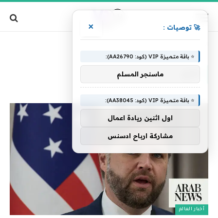
×
🚀 توصيات :
»
الرئيسية
لنزع
⭐ باقة متميزة VIP (كود: AA26790):
لنزع
ماسنجر المسلم
⭐ باقة متميزة VIP (كود: AA38045):
اول اثنين ريادة اعمال
مشاركة ارباح ادسنس
أخبار العالم