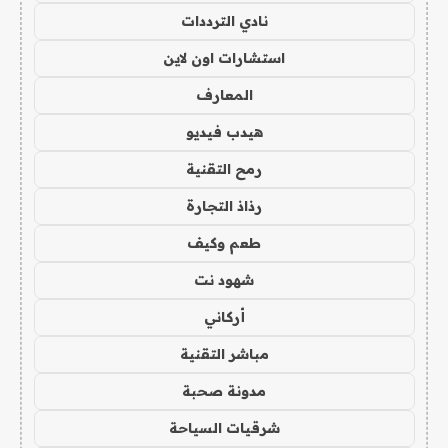
نادي الترددات
استشارات اون لاين
المعارف
هيدب فيديو
رمح التقنية
رذاذ التجارة
طعم وكيف
شهود نت
أركاني
مباشر التقنية
مدونة صحبة
شرقيات السياحة