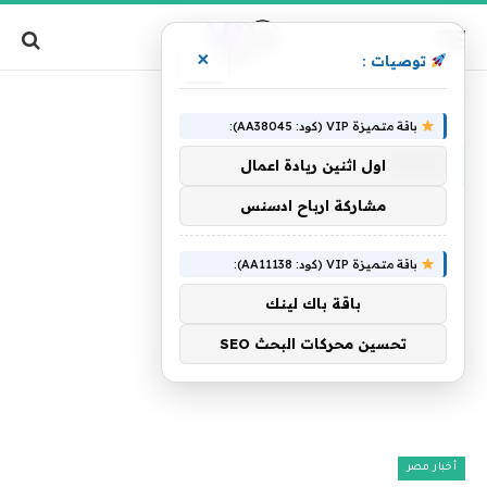
×
توصيات :
»
الرئيسية
لشكه
باقة متميزة VIP (كود: AA38045):
لشكه
اول اثنين ريادة اعمال
مشاركة ارباح ادسنس
باقة متميزة VIP (كود: AA11138):
باقة باك لينك
تحسين محركات البحث SEO
أخبار مصر