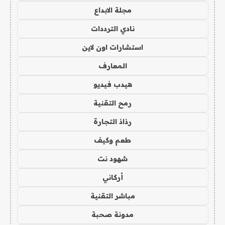
مجلة الابداع
نادي الترددات
استشارات اون لاين
المعارف
هيدب فيديو
رمح التقنية
رذاذ التجارة
طعم وكيف
شهود نت
أركاني
مباشر التقنية
مدونة صحبة