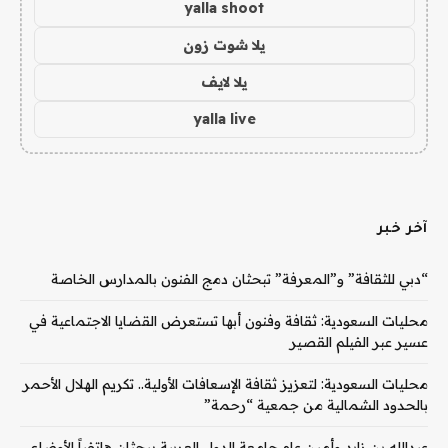
yalla shoot
يلا شوت زون
يلا لايف
yalla live
آخر خبر
“دبي للثقافة” و”المعرفة” تبحثان دمج الفنون بالمدارس الخاصة
محليات السعودية: ثقافة وفنون أبها تستعرض القضايا الاجتماعية في
عسير عبر الفيلم القصير
محليات السعودية: لتعزيز ثقافة الإسعافات الأولية.. تكريم الهلال الأحمر
بالحدود الشمالية من جمعية “رحمة”
عبدالله بن زايد وأمين عام جامعة الدول العربية يبحثان هاتفياً الأوضاع