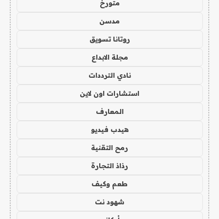
متورخ
مدسن
روتانا تسويق
مجلة الابداع
نادي الترددات
استشارات اون لاين
المعارف
هيدب فيديو
رمح التقنية
رذاذ التجارة
طعم وكيف
شهود نت