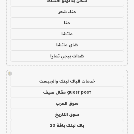
شحن يلا لودو اقساط
حناء شعر
حنا
ماتشا
شاي ماتشا
شدات ببجي تمارا
!
خدمات الباك لينك والجيست
guest post مقال ضيف
سوق العرب
سوق التاريخ
باك لينك باقة 20