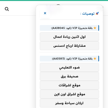
×
توصيات :
»
الرئيسية
لاعتقال
باقة متميزة VIP (كود: AA38045):
اول اثنين ريادة اعمال
مشاركة ارباح ادسنس
باقة متميزة VIP (كود: AA35872):
ضوء التعليمي
صحيفة برق
موقع اشراقات
موقع اشراق اون لاين
اركان سياحة وسفر