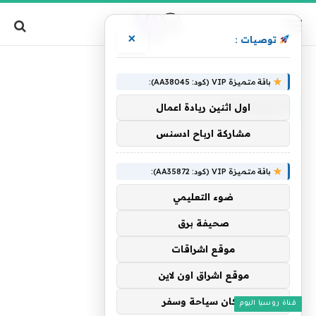
×
توصيات :
»
الرئيسية
لاحتياجاتها
باقة متميزة VIP (كود: AA38045):
لاحتياجاتها
اول اثنين ريادة اعمال
مشاركة ارباح ادسنس
باقة متميزة VIP (كود: AA35872):
ضوء التعليمي
صحيفة برق
موقع اشراقات
موقع اشراق اون لاين
اركان سياحة وسفر
قناة روسيا اليوم