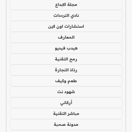
مجلة الابداع
نادي الترددات
استشارات اون لاين
المعارف
هيدب فيديو
رمح التقنية
رذاذ التجارة
طعم وكيف
شهود نت
أركاني
مباشر التقنية
مدونة صحبة