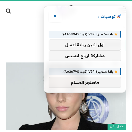
×
توصيات :
»
الرئيسية
لأسابيع
باقة متميزة VIP (كود: AA38045):
لأسابيع
اول اثنين ريادة اعمال
مشاركة ارباح ادسنس
باقة متميزة VIP (كود: AA26790):
ماسنجر المسلم
عاجل الآن