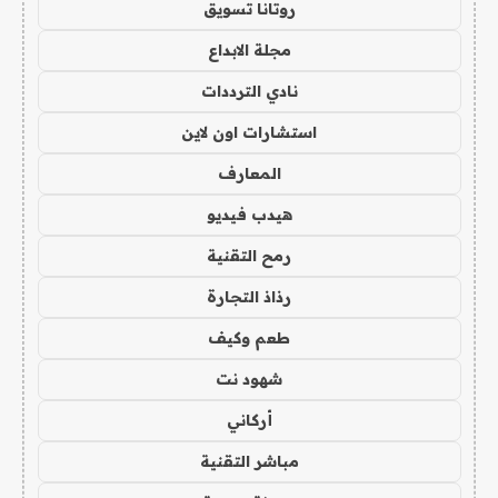
روتانا تسويق
مجلة الابداع
نادي الترددات
استشارات اون لاين
المعارف
هيدب فيديو
رمح التقنية
رذاذ التجارة
طعم وكيف
شهود نت
أركاني
مباشر التقنية