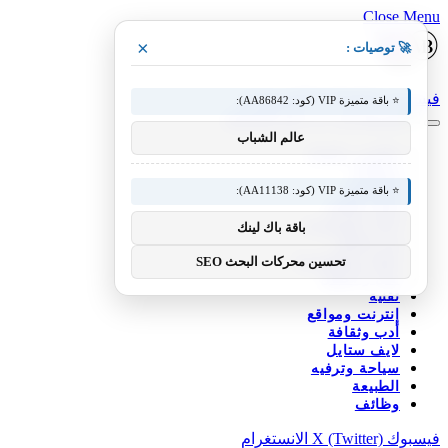
Close Menu
×
🚀 توصيات :
فيسبوك
X (Twitter)
الانستغرام
⭐ باقة متميزة VIP (كود: AA86842):
عالم الشباب
عناوين رئيسية
منوعات
الرياضية
⭐ باقة متميزة VIP (كود: AA11138):
أخبار العالم
أخبار السعودية
باقة باك لينك
فن وإعلام
علوم وتكنولوجيا
تحسين محركات البحث SEO
مال و أعمال
تقنية
إنترنت ومواقع
أدب وثقافة
لايف ستايل
سياحة وترفيه
الطبيعة
وظائف
فيسبوك
X (Twitter)
الانستغرام