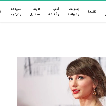
إنترنت
أدب
لايف
سياحة
تقنية
ال
ومواقع
وثقافة
ستايل
وترفيه