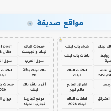
مواقع صديقة
+
!
اك لينك
شراء باك لينك
خدمات الباك
t post
لينك والجيست
مقال 
روابط
باقات باك لينك
ية
سوق العرب
سوق الت
 لنك،
اعلانات الباك
باك لينك باقة
اعلانات 
كلينكات
لينك
20
لين
دريس
اشراق العالم
أقوى باقة باك
خدمات با
عالم كبير
لينك
026
الاشراق
اعلانات الباك
موقع تجاربنا
ديوان ا
لينك 2026
تجارب الحياه