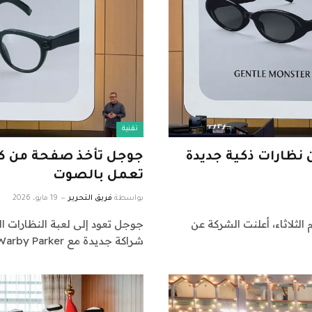
تقنية
نظارات ذكية جديدة
جوجل تأخذ صفحة من كتا
تعمل بالصوت
بواسطة
فريق التحرير
19 مايو، 2026
د إلى لعبة النظارات الذكية. في Google I/O يوم الثلاثاء، أعلنت الشركة عن
شراكة جديدة مع Warby Parker وGentle…