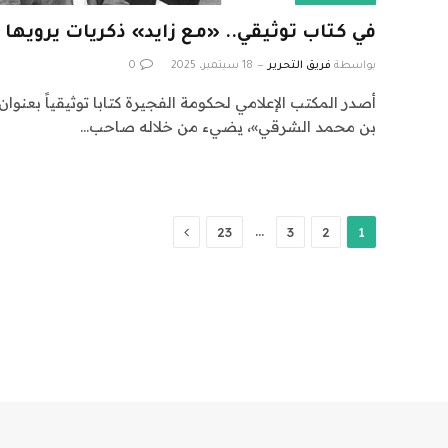
في كتاب توثيقي.. «مع زايد» ذكريات يرويها
بواسطة
فريق التحرير
18 سبتمبر، 2025
0
أصدر المكتب الإعلامي لحكومة الفجيرة كتابا توثيقياً بعنوان
بن محمد الشرقي»، يضيء من خلاله صاحب…
التالي
…
23
3
2
1