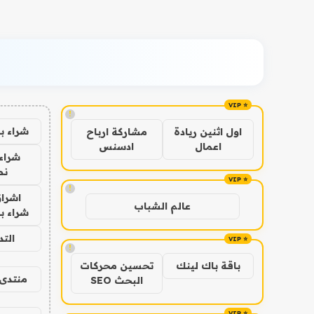
!
شراء ب
اول اثنين ريادة
مشاركة ارباح
اعمال
ادسنس
شراء 
نص
!
اشراق
عالم الشباب
شراء با
الت
!
باقة باك لينك
تحسين محركات
منتدى 
البحث SEO