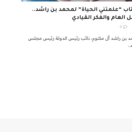
تاب “علمتني الحياة” لمحمد بن راشد..
0
 بن راشد آل مكتوم، نائب رئيس الدولة رئيس مجلس
ء…