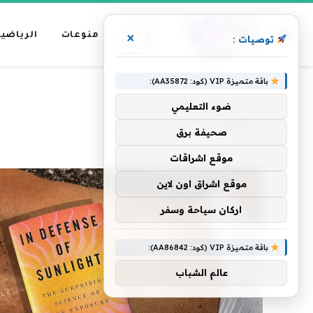
عناوين
منوعات
الرياضية
×
توصيات :
رئيسية
باقة متميزة VIP (كود: AA35872):
»
الرئيسية
كتاب
ضوء التعليمي
كتاب
صحيفة برق
موقع اشراقات
موقع اشراق اون لاين
اركان سياحة وسفر
باقة متميزة VIP (كود: AA86842):
عالم الشباب