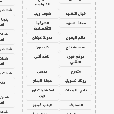
تم
التكنولوجيا
شدات بب
خيال التقنية
شوف ويب
ايتونز
مجلة الاسهم
الشرقية
اق
الاقتصادية
شدات
عالم الايفون
مدونة كوكان
اق
صحيفة نهج
كار نيوز
شدات بب
موقع خبرة
أناقة أنثى
شدات
التقني
اق
متورخ
مدسن
شدات بب
روتانا تسويق
مجلة الابداع
متجر 
نادي الترددات
استشارات اون
لاين
شحن يل
اق
المعارف
هيدب فيديو
شدات