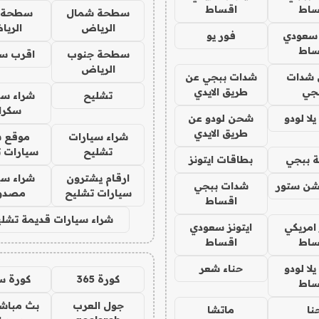
ساط
اقساط
سطحة شمال
سطحة 
الرياض
الري
 سعودي
فور يو
ساط
سطحة جنوب
اقرب س
الرياض
شدات
شدات ببجي عن
جي
طريق الايدي
تشليح
شراء سي
سكرا
ا لودو
شحن لودو عن
طريق الايدي
شراء سيارات
موقع ش
تشليح
سيارات 
 ببجي
بطاقات ايتونز
ارقام يشترون
شراء سي
شن ستور
شدات ببجي
سيارات تشليح
مصدو
اقساط
شراء سيارات قديمة تشلي
 امريكي
ايتونز سعودي
ساط
اقساط
ا لودو
حناء شعر
كورة 365
كورة س
ساط
جول العرب
بث مباشر
نا
ماتشا