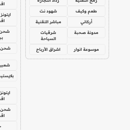
رمح التقنية
رذاذ التجارة
اق
طعم وكيف
شهود نت
ايتونز
اق
أركاني
مباشر التقنية
شحن 
مدونة صحبة
شرقيات
بب
السياحة
شحن يل
موسوعة انوار
اشراق الأرباح
شعبية
بلايستي
ايتونز
اق
شحن يل
اق
ح