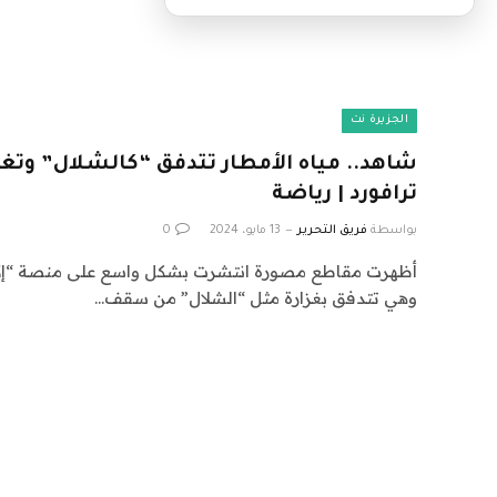
الجزيرة نت
شاهد.. مياه الأمطار تتدفق “كالشلال” وتغ
ترافورد | رياضة
بواسطة
فريق التحرير
13 مايو، 2024
0
أظهرت مقاطع مصورة انتشرت بشكل واسع على منصة “إكس”
وهي تتدفق بغزارة مثل “الشلال” من سقف…