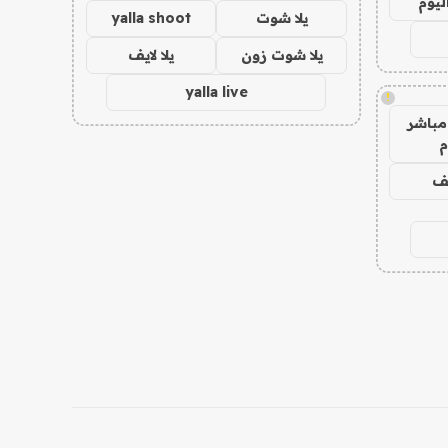
ليوم
يلا شوت
yalla shoot
يلا شوت زون
يلا لايف
yalla live
!
مباشر
م
يف