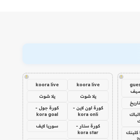
!
!
koora live
koora live
gues
ضيف
يلا شوت
يلا شوت
اريخ
كورة اون لاين -
كورة جول -
الباك
kora onli
kora goal
ك
كورة ستار -
سوريا لايف
 كلينك
kora star
2