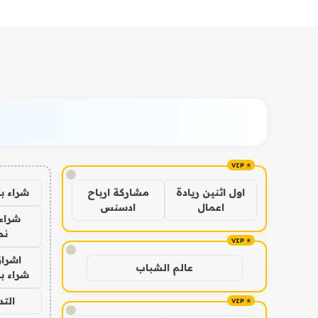
!
شراء ب
اول اثنين ريادة
مشاركة ارباح
اعمال
ادسنس
شراء 
نص
!
اشراق
عالم الشباب
شراء با
الت
!