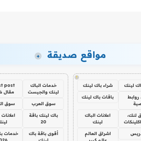
مواقع صديقة
+
!
اك لينك
شراء باك لينك
خدمات الباك
t post
لينك والجيست
مقال 
روابط
باقات باك لينك
ية
سوق العرب
سوق الت
 لنك،
اعلانات الباك
باك لينك باقة
اعلانات 
كلينكات
لينك
20
لين
دريس
اشراق العالم
أقوى باقة باك
خدمات با
عالم كبير
لينك
026