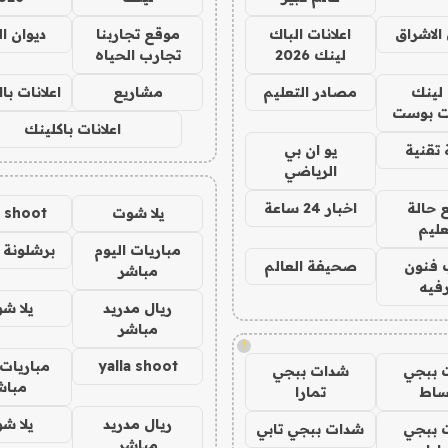
الاشراق
اعلانات الباك
موقع تجاربنا
ديوان ا
لينك 2026
تجارب الحياه
لينك
مصادر التعليم
مشاريع
اعلانات ب
 بوست
اعلانات باكلينك
تقنية
يو ان بي
الرياضي
 حالة
اخبار 24 ساعة
يلا شوت
a shoot
عليم
مباريات اليوم
برشلونة 
 فنون
صحيفة العالم
مباشر
فيه
ريال مدريد
يلا ش
مباشر
!
yalla shoot
مباريات 
 ببجي
شدات ببجي
مباش
ساط
تمارا
ريال مدريد
يلا ش
 ببجي
شدات ببجي تابي
مباشر