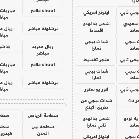
ارا
yalla shoot
مباريات 
جي تابي
ايتونز امريكي
مباش
 سعودي
شحن يلا لودو
برشلونة مباشر
ريال م
ساط
اقساط
مباش
 ببجي
شدات ببجي
ريال مدريد
يلا ش
ساط
تمارا
مباشر
جي تابي
متجر تقسيط
yalla shoot
مباريات 
 ببجي
شدات ببجي
مباش
ساط
تمارا
برشلونة مباشر
ريال م
جي تابي
فور يو ستور
مباش
4u
شدات ببجي عن
طريق الايدي
سطحة الرياض
سطح
ا لودو
شحن يلا لودو
ساط
تابي تمارا
سطحة بين
سطح
المدن
هيدرو
 ببجي
ايتونز امريكي