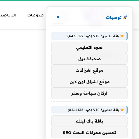
عناوين
منوعات
الرياضية
×
توصيات :
رئيسية
باقة متميزة VIP (كود: AA35872):
»
الرئيسية
كالشلال
ضوء التعليمي
كالشلال
صحيفة برق
موقع اشراقات
موقع اشراق اون لاين
اركان سياحة وسفر
باقة متميزة VIP (كود: AA11138):
باقة باك لينك
تحسين محركات البحث SEO