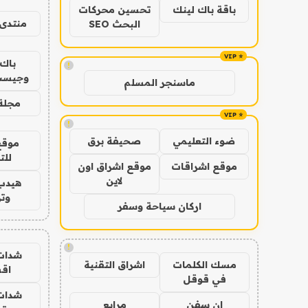
باقة باك لينك
تحسين محركات
منتدى 
البحث SEO
باك 
!
وجيست
ماسنجر المسلم
مجلة 
!
ضوء التعليمي
صحيفة برق
موقع
للت
موقع اشراقات
موقع اشراق اون
لاين
هيدب
وتر
اركان سياحة وسفر
!
شدات
مسك الكلمات
اشراق التقنية
اق
في قوقل
شدات
ان سفن
مرابع