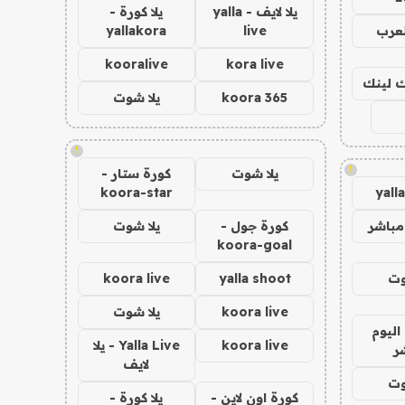
يلا لايف - yalla
يلا كورة -
لعرب
live
yallakora
kooralive
kora live
اك لينك
koora 365
يلا شوت
!
!
يلا شوت
كورة ستار -
koora-star
yall
مباشر
كورة جول -
يلا شوت
koora-goal
وت
yalla shoot
koora live
koora live
يلا شوت
اليوم
koora live
Yalla Live - يلا
ر
لايف
وت
كورة اون لاين -
يلا كورة -