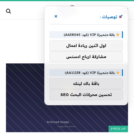
×
توصيات :
»
الرئيسية
كابلي
باقة متميزة VIP (كود: AA38045):
كابلي
اول اثنين ريادة اعمال
مشاركة ارباح ادسنس
باقة متميزة VIP (كود: AA11138):
باقة باك لينك
تحسين محركات البحث SEO
فن وإعلام