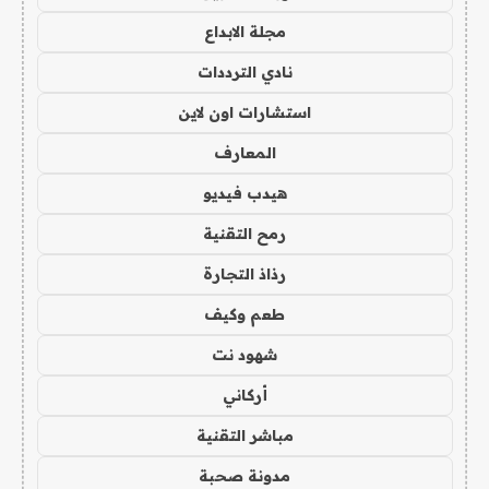
مجلة الابداع
نادي الترددات
استشارات اون لاين
المعارف
هيدب فيديو
رمح التقنية
رذاذ التجارة
طعم وكيف
شهود نت
أركاني
مباشر التقنية
مدونة صحبة