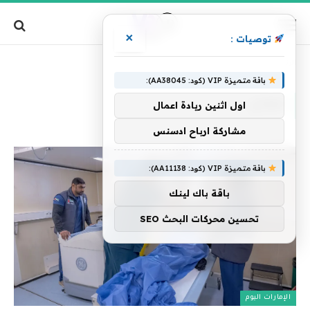
×
توصيات :
»
الرئيسية
قطاع
باقة متميزة VIP (كود: AA38045):
قطاع
اول اثنين ريادة اعمال
مشاركة ارباح ادسنس
باقة متميزة VIP (كود: AA11138):
باقة باك لينك
تحسين محركات البحث SEO
الإمارات اليوم