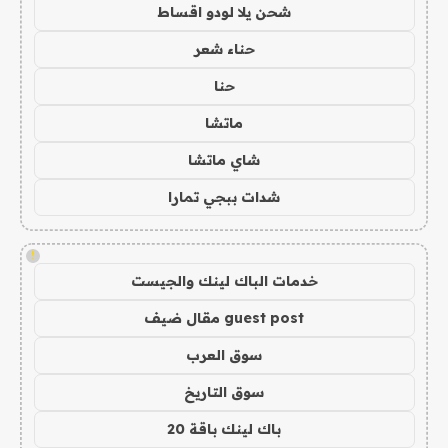
شحن يلا لودو اقساط
حناء شعر
حنا
ماتشا
شاي ماتشا
شدات ببجي تمارا
!
خدمات الباك لينك والجيست
guest post مقال ضيف
سوق العرب
سوق التاريخ
باك لينك باقة 20