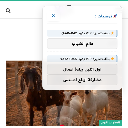
×
توصيات :
»
الرئيسية
قبل
باقة متميزة VIP (كود: AA86842):
قبل
عالم الشباب
باقة متميزة VIP (كود: AA38045):
اول اثنين ريادة اعمال
مشاركة ارباح ادسنس
الإمارات اليوم