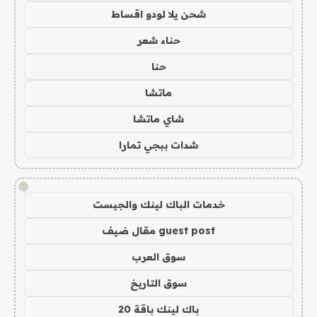
شحن يلا لودو اقساط
حناء شعر
حنا
ماتشا
شاي ماتشا
شدات ببجي تمارا
!
خدمات الباك لينك والجيست
guest post مقال ضيف
سوق العرب
سوق التاريخ
باك لينك باقة 20