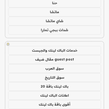
حنا
ماتشا
شاي ماتشا
شدات ببجي تمارا
!
خدمات الباك لينك والجيست
guest post مقال ضيف
سوق العرب
سوق التاريخ
باك لينك باقة 20
اعلانات الباك لينك
أقوى باقة باك لينك