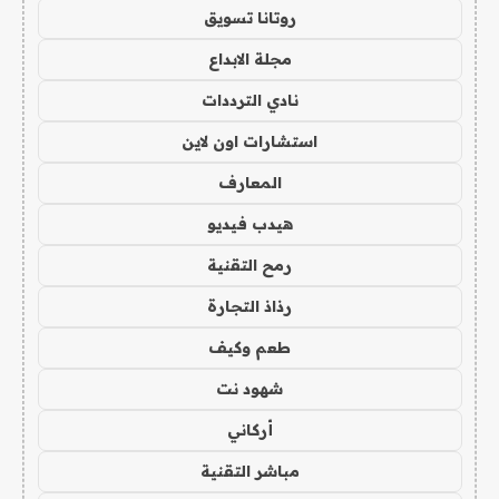
روتانا تسويق
مجلة الابداع
نادي الترددات
استشارات اون لاين
المعارف
هيدب فيديو
رمح التقنية
رذاذ التجارة
طعم وكيف
شهود نت
أركاني
مباشر التقنية