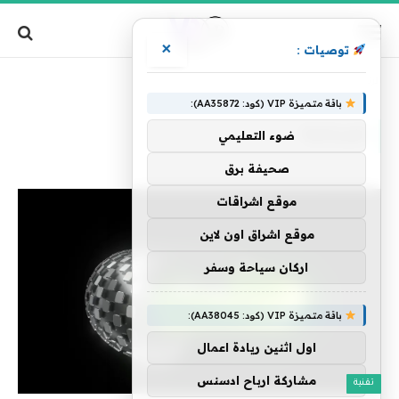
×
توصيات :
»
الرئيسية
فيدرالية
باقة متميزة VIP (كود: AA35872):
فيدرالية
ضوء التعليمي
صحيفة برق
موقع اشراقات
موقع اشراق اون لاين
اركان سياحة وسفر
باقة متميزة VIP (كود: AA38045):
اول اثنين ريادة اعمال
مشاركة ارباح ادسنس
تقنية