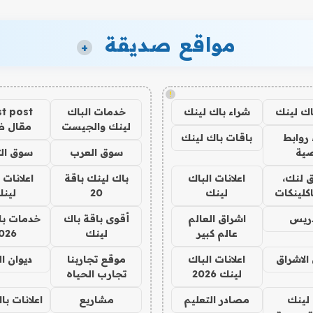
مواقع صديقة
+
!
اك لينك
شراء باك لينك
خدمات الباك
t post
لينك والجيست
مقال 
روابط
باقات باك لينك
ية
سوق العرب
سوق الت
 لنك،
اعلانات الباك
باك لينك باقة
اعلانات 
كلينكات
لينك
20
لين
دريس
اشراق العالم
أقوى باقة باك
خدمات با
عالم كبير
لينك
026
الاشراق
اعلانات الباك
موقع تجاربنا
ديوان ا
لينك 2026
تجارب الحياه
لينك
مصادر التعليم
مشاريع
اعلانات ب