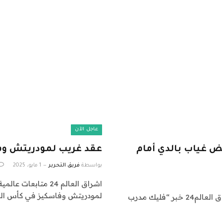
عاجل الآن
ض غياب بالدي أمام
عقد غريب لمودريتش وفا
بواسطة
فريق التحرير
1 مايو، 2025
لمودريتش وفاسكيز في كأس العا
اشراق العالم 24 متابعات عالمية عاجلة: نقدم لكم في اشراق العالم24 خبر “فليك مدرب