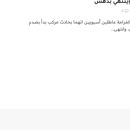
وينتهي بدهس
0
لغرامة عاطلين آسيويين اتهما بحادث مركب بدأ بصدم
، وانتهى…