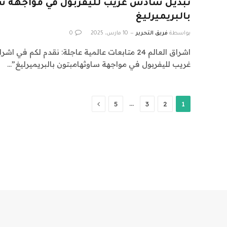
تبديل سادس غريب لليفربول في مواجهة س
بالبريميرليغ
بواسطة
فريق التحرير
10 مارس، 2025
0
غريب لليفربول في مواجهة ساوثهامبتون بالبريميرليغ”…
التالي
…
5
3
2
1