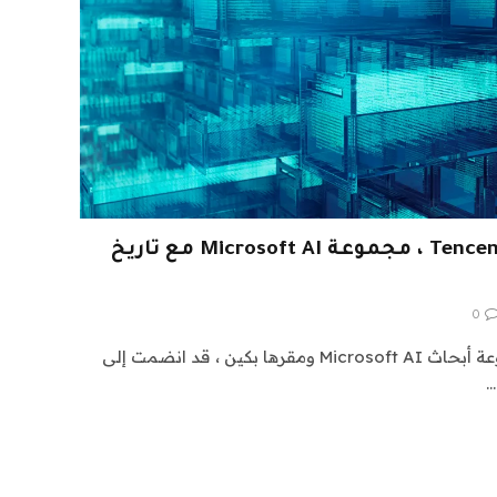
Tencent Hires Team WizardLM ، مجموعة Microsoft AI مع تاريخ
0
يبدو أن WizardLM ، وهي مجموعة أبحاث Microsoft AI ومقرها بكين ، قد انضمت إلى