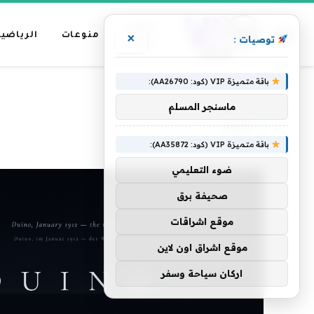
عناوين
منوعات
الرياضية
×
توصيات :
رئيسية
باقة متميزة VIP (كود: AA26790):
»
الرئيسية
غريب
ماسنجر المسلم
غريب
باقة متميزة VIP (كود: AA35872):
ضوء التعليمي
صحيفة برق
موقع اشراقات
موقع اشراق اون لاين
اركان سياحة وسفر