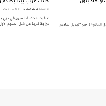
اوثهامبتون
حادث غريب يبدأ بصدم 
بواسطة
فريق التحرير
8 مارس، 2025
عاقبت محكمة المرور في دبي با
دراجة نارية من قبل المتهم الأول
اشراق العالم 24 متابعات عالمية عاجلة: نقدم لكم في اشراق العالم24 خبر “تبديل سادس