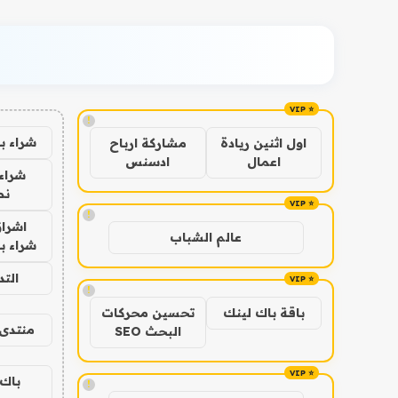
!
شراء ب
اول اثنين ريادة
مشاركة ارباح
اعمال
ادسنس
شراء 
نص
!
اشراق
عالم الشباب
شراء با
الت
!
باقة باك لينك
تحسين محركات
منتدى 
البحث SEO
باك 
!