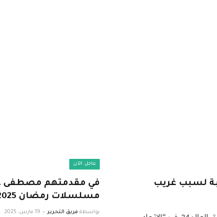
عاجل الآن
ابة لسبب غريب
في مقدمتهم مصطفى غري
مسلسلات رمضان 2025
بواسطة
فريق التحرير
19 مارس، 2025
اشراق العالم 24 متابعات عالمية عاجلة: نقدم لكم في اشراق العالم24 خبر “الاتحاد