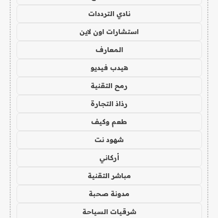
نادي الترددات
استشارات اون لاين
المعارف
هيدب فيديو
رمح التقنية
رذاذ التجارة
طعم وكيف
شهود نت
أركاني
مباشر التقنية
مدونة صحبة
شرقيات السياحة