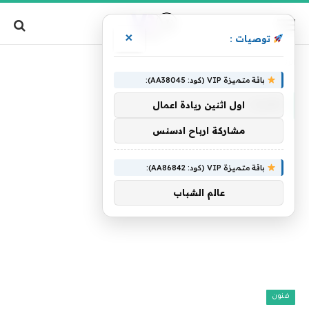
×
توصيات :
»
الرئيسية
عمرت
باقة متميزة VIP (كود: AA38045):
عمرت
اول اثنين ريادة اعمال
مشاركة ارباح ادسنس
باقة متميزة VIP (كود: AA86842):
عالم الشباب
فنون