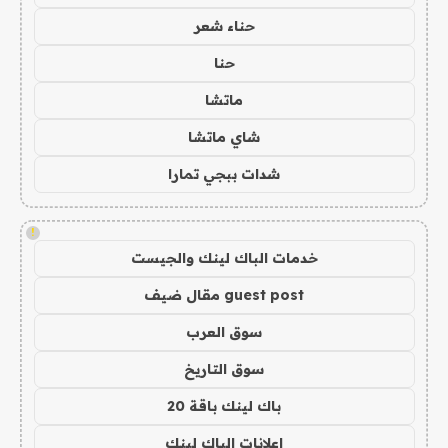
حناء شعر
حنا
ماتشا
شاي ماتشا
شدات ببجي تمارا
!
خدمات الباك لينك والجيست
guest post مقال ضيف
سوق العرب
سوق التاريخ
باك لينك باقة 20
اعلانات الباك لينك