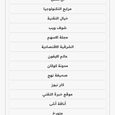
مرابع التكنولوجيا
خيال التقنية
شوف ويب
مجلة الاسهم
الشرقية الاقتصادية
عالم الايفون
مدونة كوكان
صحيفة نهج
كار نيوز
موقع خبرة التقني
أناقة أنثى
متورخ