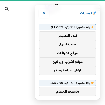
×
توصيات :
»
الرئيسية
عليه
باقة متميزة VIP (كود: AA35872):
ضوء التعليمي
صحيفة برق
موقع اشراقات
موقع اشراق اون لاين
اركان سياحة وسفر
باقة متميزة VIP (كود: AA26790):
ماسنجر المسلم