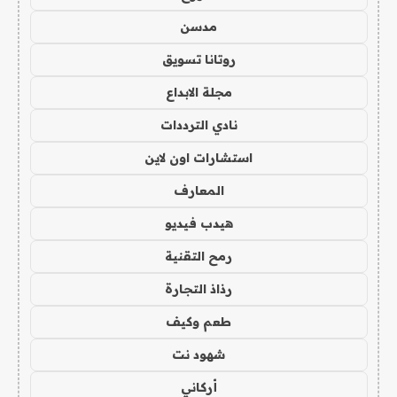
مدسن
روتانا تسويق
مجلة الابداع
نادي الترددات
استشارات اون لاين
المعارف
هيدب فيديو
رمح التقنية
رذاذ التجارة
طعم وكيف
شهود نت
أركاني