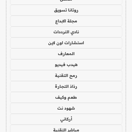
روتانا تسويق
مجلة الابداع
نادي الترددات
استشارات اون لاين
المعارف
هيدب فيديو
رمح التقنية
رذاذ التجارة
طعم وكيف
شهود نت
أركاني
مباشر التقنية