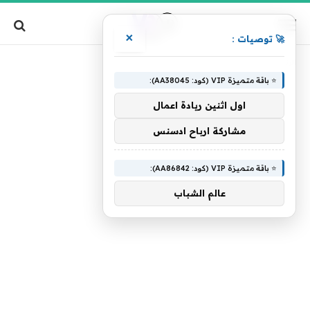
×
🚀 توصيات :
»
الرئيسية
علاجها
⭐ باقة متميزة VIP (كود: AA38045):
اول اثنين ريادة اعمال
مشاركة ارباح ادسنس
⭐ باقة متميزة VIP (كود: AA86842):
عالم الشباب