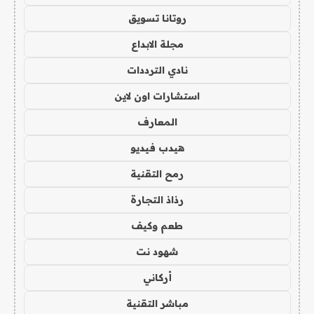
روتانا تسويق
مجلة الابداع
نادي الترددات
استشارات اون لاين
المعارف
هيدب فيديو
رمح التقنية
رذاذ التجارة
طعم وكيف
شهود نت
أركاني
مباشر التقنية