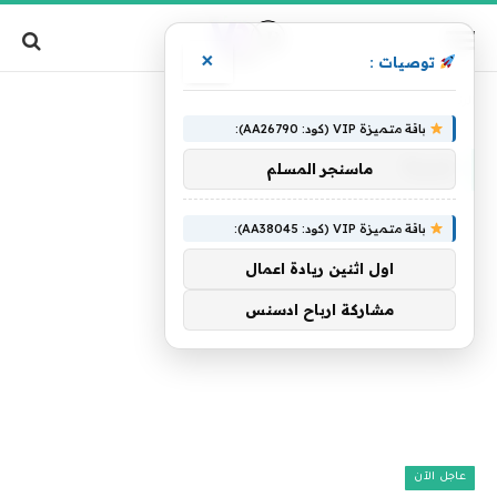
×
توصيات :
»
الرئيسية
عبرية
باقة متميزة VIP (كود: AA26790):
عبرية
ماسنجر المسلم
باقة متميزة VIP (كود: AA38045):
اول اثنين ريادة اعمال
مشاركة ارباح ادسنس
عاجل الآن