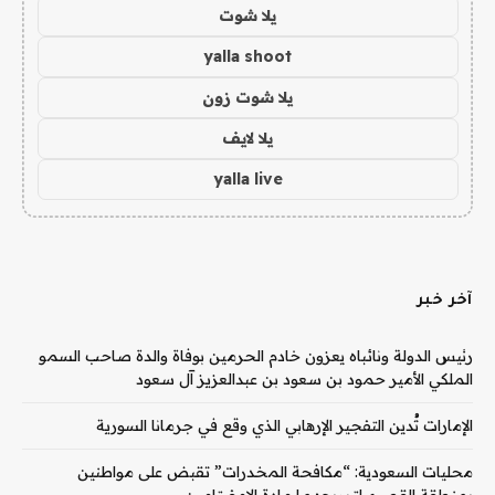
يلا شوت
yalla shoot
يلا شوت زون
يلا لايف
yalla live
آخر خبر
رئيس الدولة ونائباه يعزون خادم الحرمين بوفاة والدة صاحب السمو
الملكي الأمير حمود بن سعود بن عبدالعزيز آل سعود
الإمارات تُدين التفجير الإرهابي الذي وقع في جرمانا السورية
محليات السعودية: “مكافحة المخدرات” تقبض على مواطنين
بمنطقة القصيم لترويجهما مادة الإمفيتامين