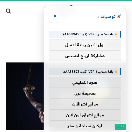
×
توصيات :
»
الرئيسية
طورها
باقة متميزة VIP (كود: AA38045):
طورها
اول اثنين ريادة اعمال
مشاركة ارباح ادسنس
باقة متميزة VIP (كود: AA35872):
ضوء التعليمي
صحيفة برق
موقع اشراقات
موقع اشراق اون لاين
اركان سياحة وسفر
تقنية