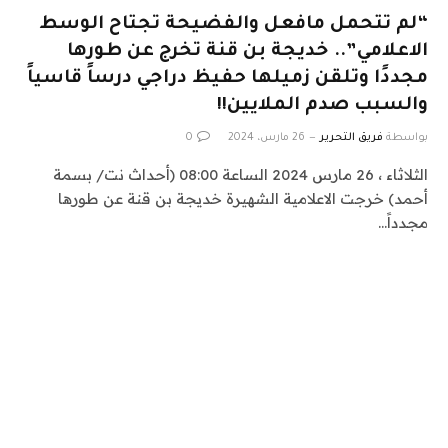
“لم تتحمل مافعل والفضيحة تجتاح الوسط
الاعلامي”.. خديجة بن قنة تخرج عن طورها
مجددًا وتلقن زميلها حفيظ دراجي درساً قاسياً
والسبب صدم الملايين!!
بواسطة
فريق التحرير
26 مارس، 2024
0
الثلاثاء ، 26 مارس 2024 الساعة 08:00 (أحداث نت/ بسمة
أحمد) خرجت الاعلامية الشهيرة خديجة بن قنة عن طورها
مجدداً…