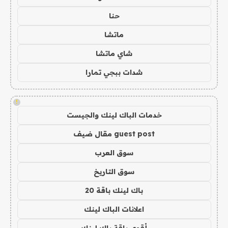
حنا
ماتشا
شاي ماتشا
شدات ببجي تمارا
!
خدمات الباك لينك والجيست
guest post مقال ضيف
سوق العرب
سوق التاريخ
باك لينك باقة 20
اعلانات الباك لينك
أقوى باقة باك لينك