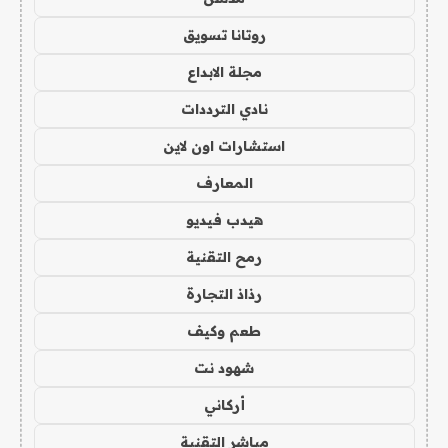
روتانا تسويق
مجلة الابداع
نادي الترددات
استشارات اون لاين
المعارف
هيدب فيديو
رمح التقنية
رذاذ التجارة
طعم وكيف
شهود نت
أركاني
مباشر التقنية