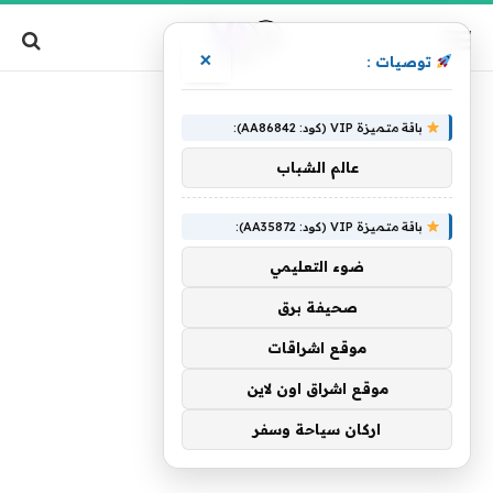
×
توصيات :
»
الرئيسية
صدارتها
باقة متميزة VIP (كود: AA86842):
عالم الشباب
باقة متميزة VIP (كود: AA35872):
ضوء التعليمي
صحيفة برق
موقع اشراقات
موقع اشراق اون لاين
اركان سياحة وسفر