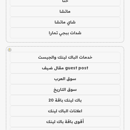
حنا
ماتشا
شاي ماتشا
شدات ببجي تمارا
!
خدمات الباك لينك والجيست
guest post مقال ضيف
سوق العرب
سوق التاريخ
باك لينك باقة 20
اعلانات الباك لينك
أقوى باقة باك لينك