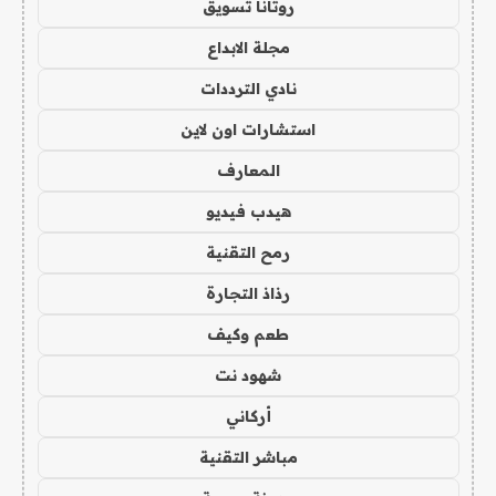
روتانا تسويق
مجلة الابداع
نادي الترددات
استشارات اون لاين
المعارف
هيدب فيديو
رمح التقنية
رذاذ التجارة
طعم وكيف
شهود نت
أركاني
مباشر التقنية