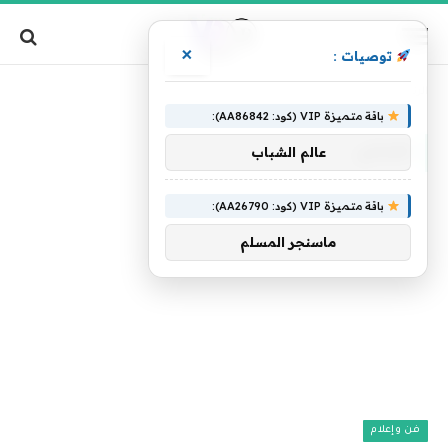
×
توصيات :
»
»
الرئيسية
صبحي
الصفحة 2
باقة متميزة VIP (كود: AA86842):
صبحي
عالم الشباب
باقة متميزة VIP (كود: AA26790):
ماسنجر المسلم
فن وإعلام