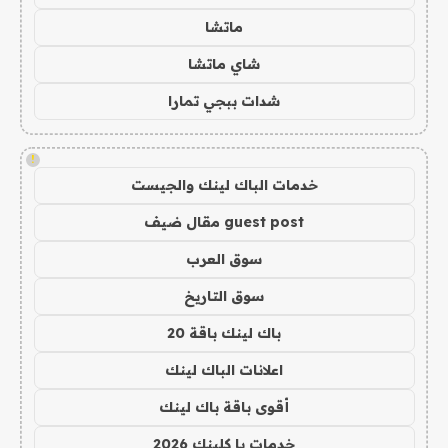
ماتشا
شاي ماتشا
شدات ببجي تمارا
!
خدمات الباك لينك والجيست
guest post مقال ضيف
سوق العرب
سوق التاريخ
باك لينك باقة 20
اعلانات الباك لينك
أقوى باقة باك لينك
خدمات با كلينك 2026