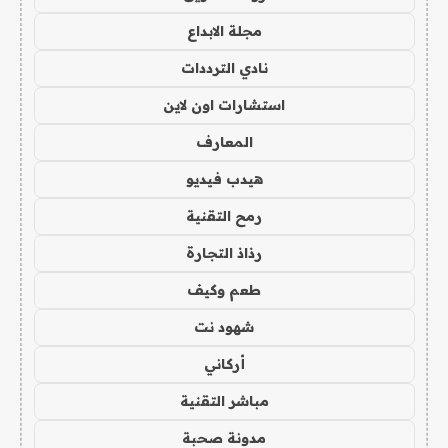
مجلة الابداع
نادي الترددات
استشارات اون لاين
المعارف
هيدب فيديو
رمح التقنية
رذاذ التجارة
طعم وكيف
شهود نت
أركاني
مباشر التقنية
مدونة صحبة