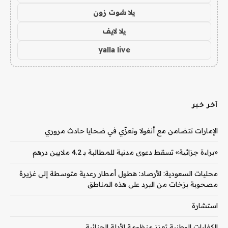
يلا شوت زون
يلا لايف
yalla live
آخر خبر
الإمارات تتضامن مع أنغولا وتعزّي في ضحايا حادث مروري
«براءة جزائية» تسقط دعوى مدنية للمطالبة بـ 4.2 ملايين درهم
محليات السعودية: الأرصاد: هطول أمطار رعدية متوسطة إلى غزيرة
مصحوبة بزخات من البرد على هذه المناطق
استشارة
الكفاءات الوطنية تعزز منظومة الأدلة الجنائية