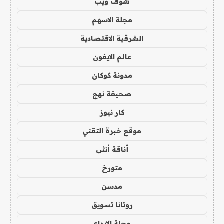
شوف ويب
مجلة الاسهم
الشرقية الاقتصادية
عالم الايفون
مدونة كوكان
صحيفة نهج
كار نيوز
موقع خبرة التقني
أناقة أنثى
متورخ
مدسن
روتانا تسويق
مجلة الابداع