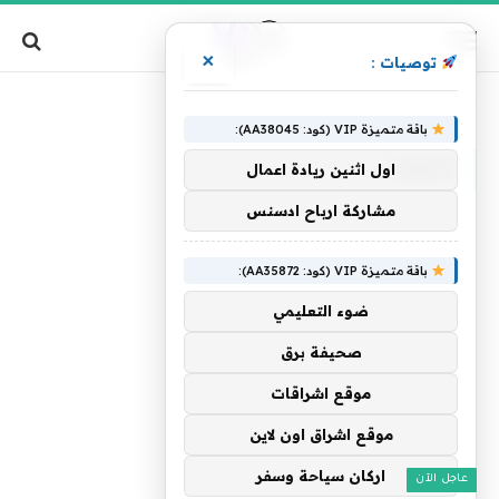
×
توصيات :
»
الرئيسية
شيفرة
باقة متميزة VIP (كود: AA38045):
شيفرة
اول اثنين ريادة اعمال
مشاركة ارباح ادسنس
باقة متميزة VIP (كود: AA35872):
ضوء التعليمي
صحيفة برق
موقع اشراقات
موقع اشراق اون لاين
اركان سياحة وسفر
عاجل الآن