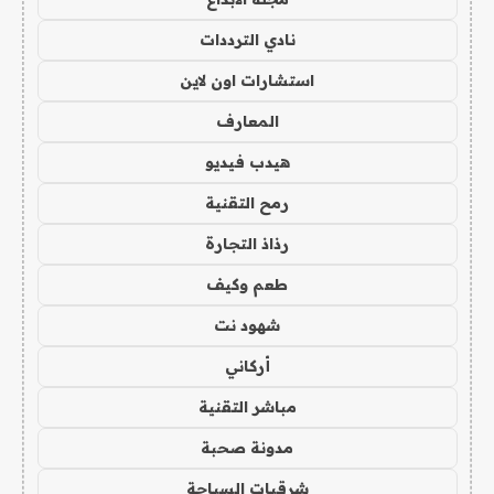
نادي الترددات
استشارات اون لاين
المعارف
هيدب فيديو
رمح التقنية
رذاذ التجارة
طعم وكيف
شهود نت
أركاني
مباشر التقنية
مدونة صحبة
شرقيات السياحة