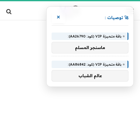
×
🚀 توصيات :
»
الرئيسية
شوماخر
⭐ باقة متميزة VIP (كود: AA26790):
ماسنجر المسلم
⭐ باقة متميزة VIP (كود: AA86842):
عالم الشباب