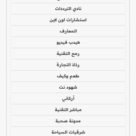
نادي الترددات
استشارات اون لاين
المعارف
هيدب فيديو
رمح التقنية
رذاذ التجارة
طعم وكيف
شهود نت
أركاني
مباشر التقنية
مدونة صحبة
شرقيات السياحة