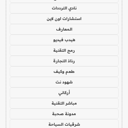
نادي الترددات
استشارات اون لاين
المعارف
هيدب فيديو
رمح التقنية
رذاذ التجارة
طعم وكيف
شهود نت
أركاني
مباشر التقنية
مدونة صحبة
شرقيات السياحة