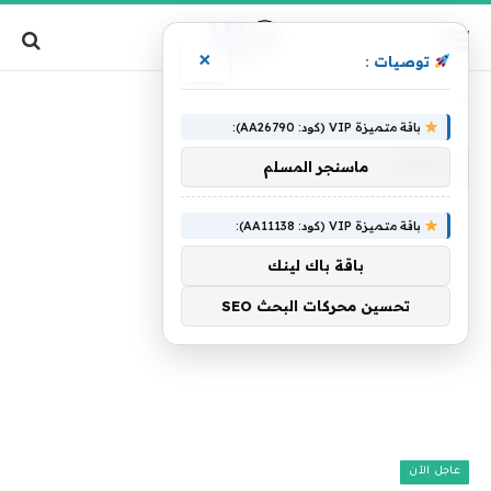
×
توصيات :
»
الرئيسية
شوكت
باقة متميزة VIP (كود: AA26790):
شوكت
ماسنجر المسلم
باقة متميزة VIP (كود: AA11138):
باقة باك لينك
تحسين محركات البحث SEO
عاجل الآن