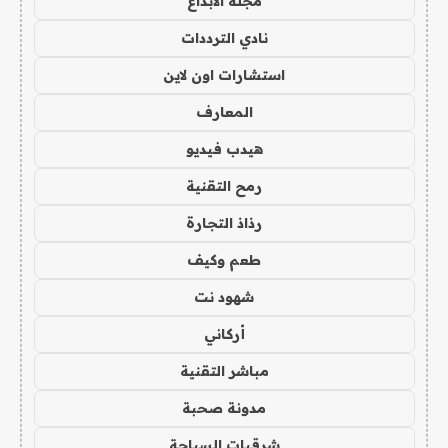
مجلة الابداع
نادي الترددات
استشارات اون لاين
المعارف
هيدب فيديو
رمح التقنية
رذاذ التجارة
طعم وكيف
شهود نت
أركاني
مباشر التقنية
مدونة صحبة
شرقيات السياحة