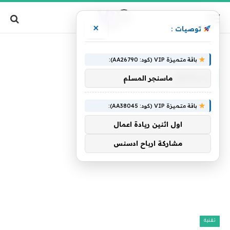
×
توصيات :
»
الرئيسية
سيطلق
باقة متميزة VIP (كود: AA26790):
سيطلق
ماسنجر المسلم
باقة متميزة VIP (كود: AA38045):
اول اثنين ريادة اعمال
مشاركة ارباح ادسنس
تقنية