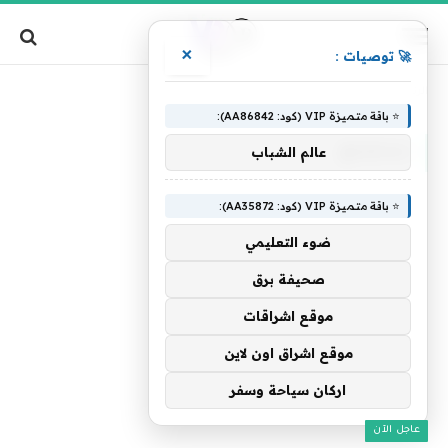
×
🚀 توصيات :
»
الرئيسية
سنصنع
⭐ باقة متميزة VIP (كود: AA86842):
سنصنع
عالم الشباب
⭐ باقة متميزة VIP (كود: AA35872):
ضوء التعليمي
صحيفة برق
موقع اشراقات
موقع اشراق اون لاين
اركان سياحة وسفر
عاجل الآن