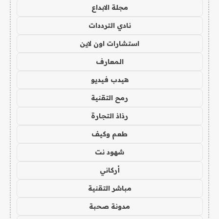
مجلة الابداع
نادي الترددات
استشارات اون لاين
المعارف
هيدب فيديو
رمح التقنية
رذاذ التجارة
طعم وكيف
شهود نت
أركاني
مباشر التقنية
مدونة صحبة