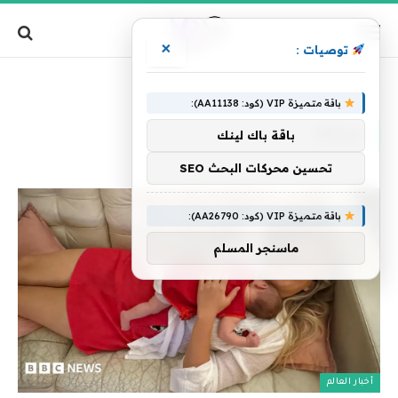
×
توصيات :
»
الرئيسية
سمكة
باقة متميزة VIP (كود: AA11138):
سمكة
باقة باك لينك
تحسين محركات البحث SEO
باقة متميزة VIP (كود: AA26790):
ماسنجر المسلم
أخبار العالم