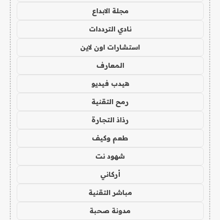
مجلة الابداع
نادي الترددات
استشارات اون لاين
المعارف
هيدب فيديو
رمح التقنية
رذاذ التجارة
طعم وكيف
شهود نت
أركاني
مباشر التقنية
مدونة صحبة