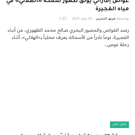
غواص إماراتي يوثق ظهور سمكة «الهلالي» في
مياه الفجيرة
بواسطة
فريق التحرير
24 مايو، 2025
0
رصد الغواص والمصور البحري صالح محمد الظهوري، من أبناء
الفجيرة، نوعاً نادراً من الأسماك يعرف محلياً بـ«الهلالي»، أثناء
رحلة غوص…
عاجل الآن